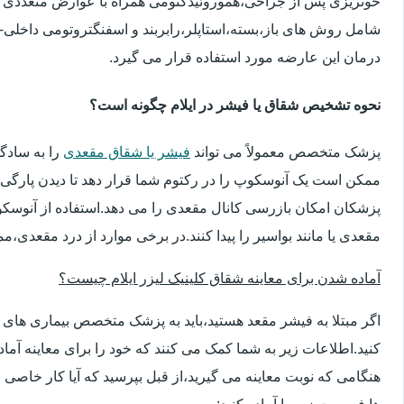
خونریزی پس از جراحی،هموروئیدکتومی همراه با عوارض متعددی 
شامل روش های باز،بسته،استاپلر،رابربند و اسفنگتروتومی داخلی-ج
درمان این عارضه مورد استفاده قرار می گیرد.
نحوه تشخیص شقاق یا فیشر در ایلام چگونه است؟
پزشک متخصص معمولاً می تواند
فیشر یا شقاق مقعدی
را به سادگ
ممکن است یک آنوسکوپ را در رکتوم شما قرار دهد تا دیدن پارگی 
پزشکان امکان بازرسی کانال مقعدی را می دهد.استفاده از آنوسک
مقعدی یا مانند بواسیر را پیدا کنند.در برخی موارد از درد مقعدی،م
آماده شدن برای معاینه شقاق کلینیک لیزر ایلام چیست؟
اگر مبتلا به فیشر مقعد هستید،باید به پزشک متخصص بیماری ها
کنید.اطلاعات زیر به شما کمک می کنند که خود را برای معاینه آماده 
هنگامی که نوبت معاینه می گیرید،از قبل بپرسید که آیا کار خاصی 