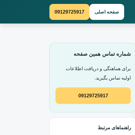
صفحه اصلی
09129725917
شماره تماس همین صفحه
برای هماهنگی و دریافت اطلاعات
اولیه تماس بگیرید.
09129725917
راهنماهای مرتبط