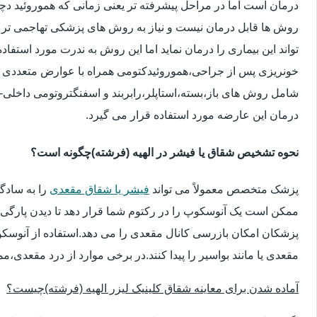
درمان است اما در مراحل پیشرفته تر یعنی زمانی که هموروئید دچار
روش ها قابل درمان نیست و نیاز به روش های پزشکی تهاجمی تر 
تواند این بیماری را درمان نماید اما این روش به ندرت مورد استفاد
خونریزی پس از جراحی،هموروئیدکتومی همراه با عوارض متعددی 
شامل روش های باز،بسته،استاپلر،رابربند و اسفنگتروتومی داخلی-ج
درمان این عارضه مورد استفاده قرار می گیرد.
نحوه تشخیص شقاق یا فیشر در الهیه (فرشته)چگونه است؟
پزشک متخصص معمولاً می تواند
فیشر یا شقاق مقعدی
را به سادگ
ممکن است یک آنوسکوپ را در رکتوم شما قرار دهد تا دیدن پارگی 
پزشکان امکان بازرسی کانال مقعدی را می دهد.استفاده از آنوسک
مقعدی یا مانند بواسیر را پیدا کنند.در برخی موارد از درد مقعدی،م
آماده شدن برای معاینه شقاق کلینیک لیزر الهیه (فرشته)چیست؟