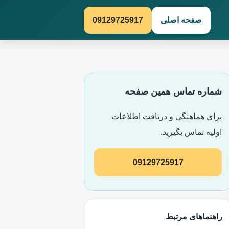
صفحه اصلی
09129725917
شماره تماس همین صفحه
برای هماهنگی و دریافت اطلاعات
اولیه تماس بگیرید.
09129725917
راهنماهای مرتبط