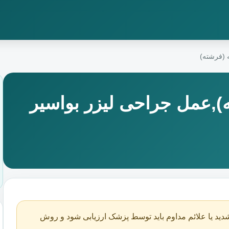
 (فرشته)
ه),عمل جراحی لیزر بواسیر
دید یا علائم مداوم باید توسط پزشک ارزیابی شود و روش