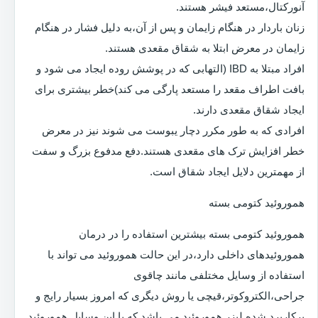
آنورکتال،مستعد فیشر هستند.
زنان باردار در هنگام زایمان و پس از آن،به دلیل فشار در هنگام
زایمان در معرض ابتلا به شقاق مقعدی هستند.
افراد مبتلا به IBD (التهابی که در پوشش روده ایجاد می شود و
بافت اطراف مقعد را مستعد پارگی می کند)خطر بیشتری برای
ایجاد شقاق مقعدی دارند.
افرادی که به طور مکرر دچار یبوست می شوند نیز در معرض
خطر افزایش ترک های مقعدی هستند.دفع مدفوع بزرگ و سفت
از مهمترین دلایل ایجاد شقاق است.
هموروئید کتومی بسته
هموروئید کتومی بسته بیشترین استفاده را در درمان
هموروئیدهای داخلی دارد،در این حالت هموروئید می تواند با
استفاده از وسایل مختلفی مانند چاقوی
جراحی،الکتروکوتر،قیچی یا روش دیگری که امروز بسیار رایج و
پرکاربرد شده لیزر هموروئید می باشد که با این وسایل هموروئید