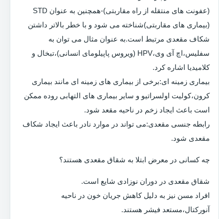
(عفونت های منتقله از راه مقاربتی)-همچنین به عنوان STD
(بیماری های مقاربتی)شناخته می شود و با خطر بالاتر داشتن
شکاف مقعدی مرتبط است.به عنوان مثال می توان به
سفلیس،اچ آی وی،HPV (ویروس پاپیلومای انسانی)،تبخال و
کلامیدیا اشاره کرد.
بیماری زمینه ای:برخی از بیماری های زمینه ای مانند بیماری
کرون،کولیت اولسراتیو و سایر بیماری های التهابی روده ممکن
است باعث ایجاد زخم در ناحیه مقعد شود.
رابطه جنسی مقعدی:می تواند در موارد نادر باعث ایجاد شکاف
مقعدی شود.
چه کسانی در معرض ابتلا به شقاق مقعدی هستند؟
شقاق مقعدی در دوران نوزادی شایع است.
افراد مسن نیز به دلیل کاهش جریان خون در ناحیه
آنورکتال،مستعد فیشر هستند.