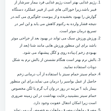
رژیم غذایی بهتر است رژیم غذایی فرد بیمار سرشار از
فیبر باشد.زیرا خوراکی های غنی از فیبر عملکرد دستگاه
گوارش را بهبود بخشیده و از یبوست جلوگیری می کند.در
نتیجه فشار وارده به رکتوم کاهش می یابد و این امر در
تسریع درمان موثر است.
ورزش ورزش سبک می تواند در بهبود بعد از جراحی موثر
باشد برای این منظور ورزش هایی مانند شنا (بعد از
بهبودی زخم )،پیاده روی و کگل پیشنهاد می شود.
بالش نرم بهتر است هنگام نشستن از بالش نرم به شکل
دونات استفاده نمایید.
حمام سیتز حمام سیتز با استفاده از آب درمانی زخم
حاصل از عمل بواسیر را درمان می نماید،برای این منظور
بیمار باید ؟ مرتبه در روز در وان آب گرم یا لگن مخصوص
حمام سیتز بنشینید.رعایت بهداشت در این زمینه ضروری
است زیرا امکان انتقال عفونت وجود دارد.
مصرف مایعات مصرف مایعات به خصوص آب می تواند