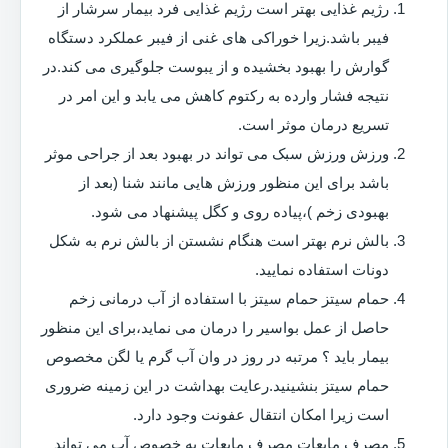
رژیم غذایی بهتر است رژیم غذایی فرد بیمار سرشار از
فیبر باشد.زیرا خوراکی های غنی از فیبر عملکرد دستگاه
گوارش را بهبود بخشیده و از یبوست جلوگیری می کند.در
نتیجه فشار وارده به رکتوم کاهش می یابد و این امر در
تسریع درمان موثر است.
ورزش ورزش سبک می تواند در بهبود بعد از جراحی موثر
باشد برای این منظور ورزش هایی مانند شنا (بعد از
بهبودی زخم )،پیاده روی و کگل پیشنهاد می شود.
بالش نرم بهتر است هنگام نشستن از بالش نرم به شکل
دونات استفاده نمایید.
حمام سیتز حمام سیتز با استفاده از آب درمانی زخم
حاصل از عمل بواسیر را درمان می نماید،برای این منظور
بیمار باید ؟ مرتبه در روز در وان آب گرم یا لگن مخصوص
حمام سیتز بنشینید.رعایت بهداشت در این زمینه ضروری
است زیرا امکان انتقال عفونت وجود دارد.
مصرف مایعات مصرف مایعات به خصوص آب می تواند