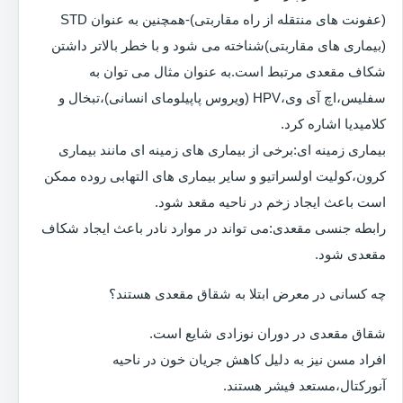
(عفونت های منتقله از راه مقاربتی)-همچنین به عنوان STD
(بیماری های مقاربتی)شناخته می شود و با خطر بالاتر داشتن
شکاف مقعدی مرتبط است.به عنوان مثال می توان به
سفلیس،اچ آی وی،HPV (ویروس پاپیلومای انسانی)،تبخال و
کلامیدیا اشاره کرد.
بیماری زمینه ای:برخی از بیماری های زمینه ای مانند بیماری
کرون،کولیت اولسراتیو و سایر بیماری های التهابی روده ممکن
است باعث ایجاد زخم در ناحیه مقعد شود.
رابطه جنسی مقعدی:می تواند در موارد نادر باعث ایجاد شکاف
مقعدی شود.
چه کسانی در معرض ابتلا به شقاق مقعدی هستند؟
شقاق مقعدی در دوران نوزادی شایع است.
افراد مسن نیز به دلیل کاهش جریان خون در ناحیه
آنورکتال،مستعد فیشر هستند.