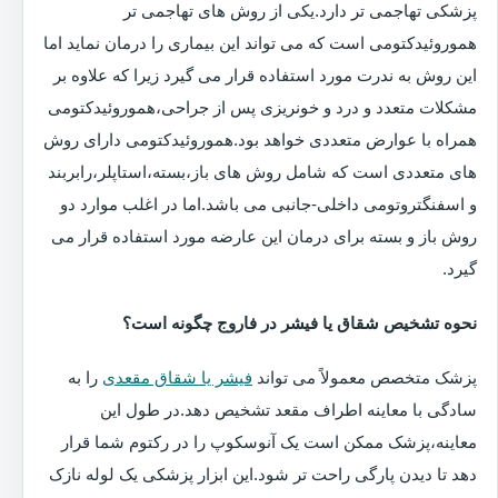
پزشکی تهاجمی تر دارد.یکی از روش های تهاجمی تر
هموروئیدکتومی است که می تواند این بیماری را درمان نماید اما
این روش به ندرت مورد استفاده قرار می گیرد زیرا که علاوه بر
مشکلات متعدد و درد و خونریزی پس از جراحی،هموروئیدکتومی
همراه با عوارض متعددی خواهد بود.هموروئیدکتومی دارای روش
های متعددی است که شامل روش های باز،بسته،استاپلر،رابربند
و اسفنگتروتومی داخلی-جانبی می باشد.اما در اغلب موارد دو
روش باز و بسته برای درمان این عارضه مورد استفاده قرار می
گیرد.
نحوه تشخیص شقاق یا فیشر در فاروج چگونه است؟
پزشک متخصص معمولاً می تواند
فیشر یا شقاق مقعدی
را به
سادگی با معاینه اطراف مقعد تشخیص دهد.در طول این
معاینه،پزشک ممکن است یک آنوسکوپ را در رکتوم شما قرار
دهد تا دیدن پارگی راحت تر شود.این ابزار پزشکی یک لوله نازک