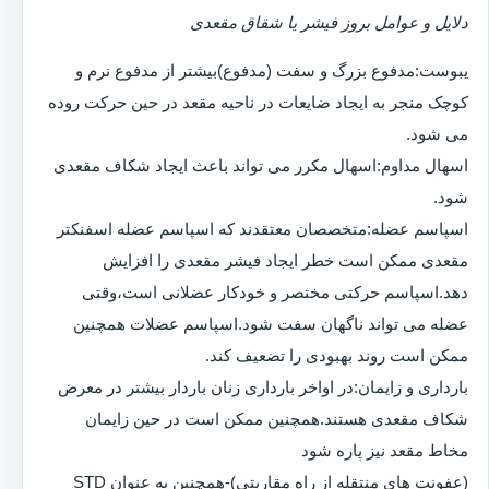
دلایل و عوامل بروز فیشر یا شقاق مقعدی
یبوست:مدفوع بزرگ و سفت (مدفوع)بیشتر از مدفوع نرم و
کوچک منجر به ایجاد ضایعات در ناحیه مقعد در حین حرکت روده
می شود.
اسهال مداوم:اسهال مکرر می تواند باعث ایجاد شکاف مقعدی
شود.
اسپاسم عضله:متخصصان معتقدند که اسپاسم عضله اسفنکتر
مقعدی ممکن است خطر ایجاد فیشر مقعدی را افزایش
دهد.اسپاسم حرکتی مختصر و خودکار عضلانی است،وقتی
عضله می تواند ناگهان سفت شود.اسپاسم عضلات همچنین
ممکن است روند بهبودی را تضعیف کند.
بارداری و زایمان:در اواخر بارداری زنان باردار بیشتر در معرض
شکاف مقعدی هستند.همچنین ممکن است در حین زایمان
مخاط مقعد نیز پاره شود
(عفونت های منتقله از راه مقاربتی)-همچنین به عنوان STD