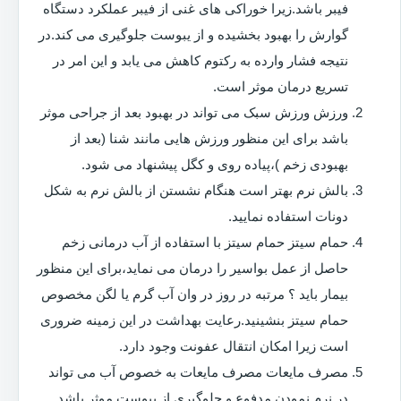
فیبر باشد.زیرا خوراکی های غنی از فیبر عملکرد دستگاه
گوارش را بهبود بخشیده و از یبوست جلوگیری می کند.در
نتیجه فشار وارده به رکتوم کاهش می یابد و این امر در
تسریع درمان موثر است.
ورزش ورزش سبک می تواند در بهبود بعد از جراحی موثر
باشد برای این منظور ورزش هایی مانند شنا (بعد از
بهبودی زخم )،پیاده روی و کگل پیشنهاد می شود.
بالش نرم بهتر است هنگام نشستن از بالش نرم به شکل
دونات استفاده نمایید.
حمام سیتز حمام سیتز با استفاده از آب درمانی زخم
حاصل از عمل بواسیر را درمان می نماید،برای این منظور
بیمار باید ؟ مرتبه در روز در وان آب گرم یا لگن مخصوص
حمام سیتز بنشینید.رعایت بهداشت در این زمینه ضروری
است زیرا امکان انتقال عفونت وجود دارد.
مصرف مایعات مصرف مایعات به خصوص آب می تواند
در نرم نمودن مدفوع و جلوگیری از یبوست موثر باشد.