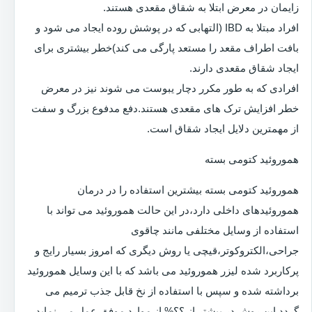
زایمان در معرض ابتلا به شقاق مقعدی هستند.
افراد مبتلا به IBD (التهابی که در پوشش روده ایجاد می شود و
بافت اطراف مقعد را مستعد پارگی می کند)خطر بیشتری برای
ایجاد شقاق مقعدی دارند.
افرادی که به طور مکرر دچار یبوست می شوند نیز در معرض
خطر افزایش ترک های مقعدی هستند.دفع مدفوع بزرگ و سفت
از مهمترین دلایل ایجاد شقاق است.
هموروئید کتومی بسته
هموروئید کتومی بسته بیشترین استفاده را در درمان
هموروئیدهای داخلی دارد،در این حالت هموروئید می تواند با
استفاده از وسایل مختلفی مانند چاقوی
جراحی،الکتروکوتر،قیچی یا روش دیگری که امروز بسیار رایج و
پرکاربرد شده لیزر هموروئید می باشد که با این وسایل هموروئید
برداشته شده و سپس با استفاده از نخ قابل جذب ترمیم می
گردد.این روش در بیشتر از ؟؟% از موارد موفق عمل می نماید.