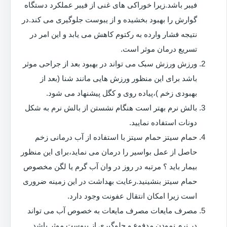
فیبر باشد.زیرا خوراکی های غنی از فیبر عملکرد دستگاه
گوارش را بهبود بخشیده و از یبوست جلوگیری می کند.در
نتیجه فشار وارده به رکتوم کاهش می یابد و این امر در
تسریع درمان موثر است.
ورزش ورزش سبک می تواند در بهبود بعد از جراحی موثر
باشد برای این منظور ورزش هایی مانند شنا (بعد از
بهبودی زخم )،پیاده روی و کگل پیشنهاد می شود.
بالش نرم بهتر است هنگام نشستن از بالش نرم به شکل
دونات استفاده نمایید.
حمام سیتز حمام سیتز با استفاده از آب درمانی زخم
حاصل از عمل بواسیر را درمان می نماید،برای این منظور
بیمار باید ؟ مرتبه در روز در وان آب گرم یا لگن مخصوص
حمام سیتز بنشینید.رعایت بهداشت در این زمینه ضروری
است زیرا امکان انتقال عفونت وجود دارد.
مصرف مایعات مصرف مایعات به خصوص آب می تواند
در نرم نمودن مدفوع و جلوگیری از یبوست موثر باشد.