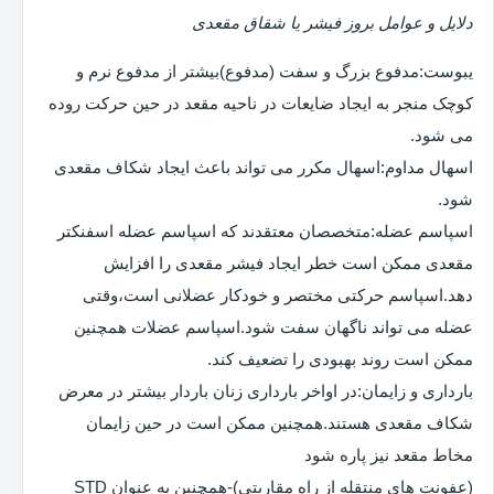
دلایل و عوامل بروز فیشر یا شقاق مقعدی
یبوست:مدفوع بزرگ و سفت (مدفوع)بیشتر از مدفوع نرم و
کوچک منجر به ایجاد ضایعات در ناحیه مقعد در حین حرکت روده
می شود.
اسهال مداوم:اسهال مکرر می تواند باعث ایجاد شکاف مقعدی
شود.
اسپاسم عضله:متخصصان معتقدند که اسپاسم عضله اسفنکتر
مقعدی ممکن است خطر ایجاد فیشر مقعدی را افزایش
دهد.اسپاسم حرکتی مختصر و خودکار عضلانی است،وقتی
عضله می تواند ناگهان سفت شود.اسپاسم عضلات همچنین
ممکن است روند بهبودی را تضعیف کند.
بارداری و زایمان:در اواخر بارداری زنان باردار بیشتر در معرض
شکاف مقعدی هستند.همچنین ممکن است در حین زایمان
مخاط مقعد نیز پاره شود
(عفونت های منتقله از راه مقاربتی)-همچنین به عنوان STD