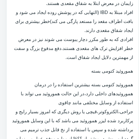
زایمان در معرض ابتلا به شقاق مقعدی هستند.
افراد مبتلا به IBD (التهابی که در پوشش روده ایجاد می شود و
بافت اطراف مقعد را مستعد پارگی می کند)خطر بیشتری برای
ایجاد شقاق مقعدی دارند.
افرادی که به طور مکرر دچار یبوست می شوند نیز در معرض
خطر افزایش ترک های مقعدی هستند.دفع مدفوع بزرگ و سفت
از مهمترین دلایل ایجاد شقاق است.
هموروئید کتومی بسته
هموروئید کتومی بسته بیشترین استفاده را در درمان
هموروئیدهای داخلی دارد،در این حالت هموروئید می تواند با
استفاده از وسایل مختلفی مانند چاقوی
جراحی،الکتروکوتر،قیچی یا روش دیگری که امروز بسیار رایج و
پرکاربرد شده لیزر هموروئید می باشد که با این وسایل هموروئید
برداشته شده و سپس با استفاده از نخ قابل جذب ترمیم می
گردد.این روش در بیشتر از ؟؟% از موارد موفق عمل می نماید.