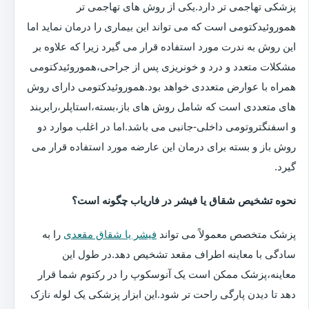
پزشکی تهاجمی تر دارد.یکی از روش های تهاجمی تر
هموروئیدکتومی است که می تواند این بیماری را درمان نماید اما
این روش به ندرت مورد استفاده قرار می گیرد زیرا که علاوه بر
مشکلات متعدد و درد و خونریزی پس از جراحی،هموروئیدکتومی
همراه با عوارض متعددی خواهد بود.هموروئیدکتومی دارای روش
های متعددی است که شامل روش های باز،بسته،استاپلر،رابربند
و اسفنگتروتومی داخلی-جانبی می باشد.اما در اغلب موارد دو
روش باز و بسته برای درمان این عارضه مورد استفاده قرار می
گیرد.
نحوه تشخیص شقاق یا فیشر در فاریاب چگونه است؟
پزشک متخصص معمولاً می تواند
فیشر یا شقاق مقعدی
را به
سادگی با معاینه اطراف مقعد تشخیص دهد.در طول این
معاینه،پزشک ممکن است یک آنوسکوپ را در رکتوم شما قرار
دهد تا دیدن پارگی راحت تر شود.این ابزار پزشکی یک لوله نازک