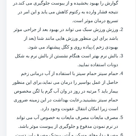
گوارش را بهبود بخشیده و از یبوست جلوگیری می کند.در
نتیجه فشار وارده به رکتوم کاهش می یابد و این امر در
تسریع درمان موثر است.
ورزش ورزش سبک می تواند در بهبود بعد از جراحی موثر
باشد برای این منظور ورزش هایی مانند شنا (بعد از
بهبودی زخم )،پیاده روی و کگل پیشنهاد می شود.
بالش نرم بهتر است هنگام نشستن از بالش نرم به شکل
دونات استفاده نمایید.
حمام سیتز حمام سیتز با استفاده از آب درمانی زخم
حاصل از عمل بواسیر را درمان می نماید،برای این منظور
بیمار باید ؟ مرتبه در روز در وان آب گرم یا لگن مخصوص
حمام سیتز بنشینید.رعایت بهداشت در این زمینه ضروری
است زیرا امکان انتقال عفونت وجود دارد.
مصرف مایعات مصرف مایعات به خصوص آب می تواند
در نرم نمودن مدفوع و جلوگیری از یبوست موثر باشد.
مصرف داروهای مسکن و آنتی بیوتیک مصرف این دست