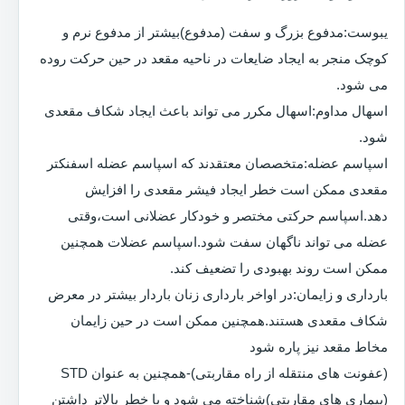
یبوست:مدفوع بزرگ و سفت (مدفوع)بیشتر از مدفوع نرم و
کوچک منجر به ایجاد ضایعات در ناحیه مقعد در حین حرکت روده
می شود.
اسهال مداوم:اسهال مکرر می تواند باعث ایجاد شکاف مقعدی
شود.
اسپاسم عضله:متخصصان معتقدند که اسپاسم عضله اسفنکتر
مقعدی ممکن است خطر ایجاد فیشر مقعدی را افزایش
دهد.اسپاسم حرکتی مختصر و خودکار عضلانی است،وقتی
عضله می تواند ناگهان سفت شود.اسپاسم عضلات همچنین
ممکن است روند بهبودی را تضعیف کند.
بارداری و زایمان:در اواخر بارداری زنان باردار بیشتر در معرض
شکاف مقعدی هستند.همچنین ممکن است در حین زایمان
مخاط مقعد نیز پاره شود
(عفونت های منتقله از راه مقاربتی)-همچنین به عنوان STD
(بیماری های مقاربتی)شناخته می شود و با خطر بالاتر داشتن