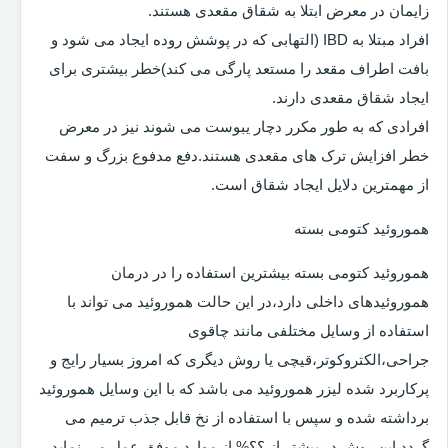
زایمان در معرض ابتلا به شقاق مقعدی هستند.
افراد مبتلا به IBD (التهابی که در پوشش روده ایجاد می شود و
بافت اطراف مقعد را مستعد پارگی می کند)خطر بیشتری برای
ایجاد شقاق مقعدی دارند.
افرادی که به طور مکرر دچار یبوست می شوند نیز در معرض
خطر افزایش ترک های مقعدی هستند.دفع مدفوع بزرگ و سفت
از مهمترین دلایل ایجاد شقاق است.
هموروئید کتومی بسته
هموروئید کتومی بسته بیشترین استفاده را در درمان
هموروئیدهای داخلی دارد،در این حالت هموروئید می تواند با
استفاده از وسایل مختلفی مانند چاقوی
جراحی،الکتروکوتر،قیچی یا روش دیگری که امروز بسیار رایج و
پرکاربرد شده لیزر هموروئید می باشد که با این وسایل هموروئید
برداشته شده و سپس با استفاده از نخ قابل جذب ترمیم می
گردد.این روش در بیشتر از ؟؟% از موارد موفق عمل می نماید.