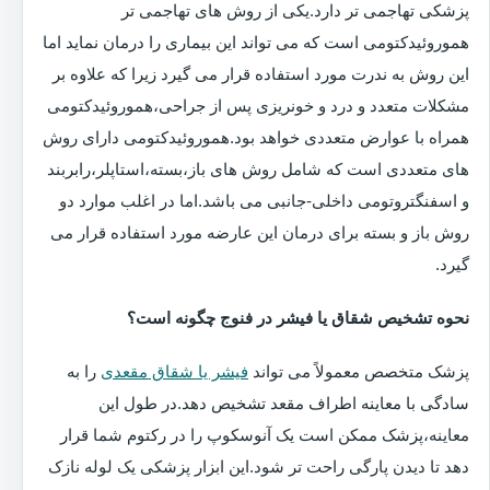
پزشکی تهاجمی تر دارد.یکی از روش های تهاجمی تر
هموروئیدکتومی است که می تواند این بیماری را درمان نماید اما
این روش به ندرت مورد استفاده قرار می گیرد زیرا که علاوه بر
مشکلات متعدد و درد و خونریزی پس از جراحی،هموروئیدکتومی
همراه با عوارض متعددی خواهد بود.هموروئیدکتومی دارای روش
های متعددی است که شامل روش های باز،بسته،استاپلر،رابربند
و اسفنگتروتومی داخلی-جانبی می باشد.اما در اغلب موارد دو
روش باز و بسته برای درمان این عارضه مورد استفاده قرار می
گیرد.
نحوه تشخیص شقاق یا فیشر در فنوج چگونه است؟
پزشک متخصص معمولاً می تواند
فیشر یا شقاق مقعدی
را به
سادگی با معاینه اطراف مقعد تشخیص دهد.در طول این
معاینه،پزشک ممکن است یک آنوسکوپ را در رکتوم شما قرار
دهد تا دیدن پارگی راحت تر شود.این ابزار پزشکی یک لوله نازک