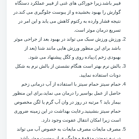
فیبر باشد.زیرا خوراکی های غنی از فیبر عملکرد دستگاه
گوارش را بهبود بخشیده و از یبوست جلوگیری می کند.در
نتیجه فشار وارده به رکتوم کاهش می یابد و این امر در
تسریع درمان موثر است.
ورزش ورزش سبک می تواند در بهبود بعد از جراحی موثر
باشد برای این منظور ورزش هایی مانند شنا (بعد از
بهبودی زخم )،پیاده روی و کگل پیشنهاد می شود.
بالش نرم بهتر است هنگام نشستن از بالش نرم به شکل
دونات استفاده نمایید.
حمام سیتز حمام سیتز با استفاده از آب درمانی زخم
حاصل از عمل بواسیر را درمان می نماید،برای این منظور
بیمار باید ؟ مرتبه در روز در وان آب گرم یا لگن مخصوص
حمام سیتز بنشینید.رعایت بهداشت در این زمینه ضروری
است زیرا امکان انتقال عفونت وجود دارد.
مصرف مایعات مصرف مایعات به خصوص آب می تواند
در نرم نمودن مدفوع و جلوگیری از یبوست موثر باشد.