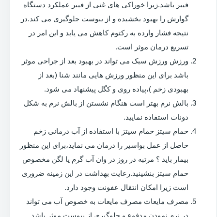
فیبر باشد.زیرا خوراکی های غنی از فیبر عملکرد دستگاه
گوارش را بهبود بخشیده و از یبوست جلوگیری می کند.در
نتیجه فشار وارده به رکتوم کاهش می یابد و این امر در
تسریع درمان موثر است.
ورزش ورزش سبک می تواند در بهبود بعد از جراحی موثر
باشد برای این منظور ورزش هایی مانند شنا (بعد از
بهبودی زخم )،پیاده روی و کگل پیشنهاد می شود.
بالش نرم بهتر است هنگام نشستن از بالش نرم به شکل
دونات استفاده نمایید.
حمام سیتز حمام سیتز با استفاده از آب درمانی زخم
حاصل از عمل بواسیر را درمان می نماید،برای این منظور
بیمار باید ؟ مرتبه در روز در وان آب گرم یا لگن مخصوص
حمام سیتز بنشینید.رعایت بهداشت در این زمینه ضروری
است زیرا امکان انتقال عفونت وجود دارد.
مصرف مایعات مصرف مایعات به خصوص آب می تواند
در نرم نمودن مدفوع و جلوگیری از یبوست موثر باشد.