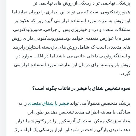
پزشکی تهاجمی تر دارد.یکی از روش های تهاجمی تر
هموروئیدکتومی است که می تواند این بیماری را درمان نماید اما
این روش به ندرت مورد استفاده قرار می گیرد زیرا که علاوه بر
مشکلات متعدد و درد و خونریزی پس از جراحی،هموروئیدکتومی
همراه با عوارض متعددی خواهد بود.هموروئیدکتومی دارای روش
های متعددی است که شامل روش های باز،بسته،استاپلر،رابربند
و اسفنگتروتومی داخلی-جانبی می باشد.اما در اغلب موارد دو
روش باز و بسته برای درمان این عارضه مورد استفاده قرار می
گیرد.
نحوه تشخیص شقاق یا فیشر در قائنات چگونه است؟
پزشک متخصص معمولاً می تواند
فیشر یا شقاق مقعدی
را به
سادگی با معاینه اطراف مقعد تشخیص دهد.در طول این
معاینه،پزشک ممکن است یک آنوسکوپ را در رکتوم شما قرار
دهد تا دیدن پارگی راحت تر شود.این ابزار پزشکی یک لوله نازک