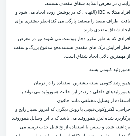
زایمان در معرض ابتلا به شقاق مقعدی هستند.
افراد مبتلا به IBD (التهابی که در پوشش روده ایجاد می شود و
بافت اطراف مقعد را مستعد پارگی می کند)خطر بیشتری برای
ایجاد شقاق مقعدی دارند.
افرادی که به طور مکرر دچار یبوست می شوند نیز در معرض
خطر افزایش ترک های مقعدی هستند.دفع مدفوع بزرگ و سفت
از مهمترین دلایل ایجاد شقاق است.
هموروئید کتومی بسته
هموروئید کتومی بسته بیشترین استفاده را در درمان
هموروئیدهای داخلی دارد،در این حالت هموروئید می تواند با
استفاده از وسایل مختلفی مانند چاقوی
جراحی،الکتروکوتر،قیچی یا روش دیگری که امروز بسیار رایج و
پرکاربرد شده لیزر هموروئید می باشد که با این وسایل هموروئید
برداشته شده و سپس با استفاده از نخ قابل جذب ترمیم می
گردد.این روش در بیشتر از ؟؟% از موارد موفق عمل می نماید.