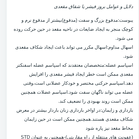
دلایل و عوامل بروز فیشر یا شقاق مقعدی
یبوست:مدفوع بزرگ و سفت (مدفوع)بیشتر از مدفوع نرم و
کوچک منجر به ایجاد ضایعات در ناحیه مقعد در حین حرکت روده
می شود.
اسهال مداوم:اسهال مکرر می تواند باعث ایجاد شکاف مقعدی
شود.
اسپاسم عضله:متخصصان معتقدند که اسپاسم عضله اسفنکتر
مقعدی ممکن است خطر ایجاد فیشر مقعدی را افزایش
دهد.اسپاسم حرکتی مختصر و خودکار عضلانی است،وقتی
عضله می تواند ناگهان سفت شود.اسپاسم عضلات همچنین
ممکن است روند بهبودی را تضعیف کند.
بارداری و زایمان:در اواخر بارداری زنان باردار بیشتر در معرض
شکاف مقعدی هستند.همچنین ممکن است در حین زایمان
مخاط مقعد نیز پاره شود
(عفونت های منتقله از راه مقاربتی)-همچنین به عنوان STD