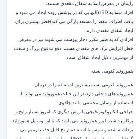
زایمان در معرض ابتلا به شقاق مقعدی هستند.
افراد مبتلا به IBD (التهابی که در پوشش روده ایجاد می شود و
بافت اطراف مقعد را مستعد پارگی می کند)خطر بیشتری برای
ایجاد شقاق مقعدی دارند.
افرادی که به طور مکرر دچار یبوست می شوند نیز در معرض
خطر افزایش ترک های مقعدی هستند.دفع مدفوع بزرگ و سفت
از مهمترین دلایل ایجاد شقاق است.
هموروئید کتومی بسته
هموروئید کتومی بسته بیشترین استفاده را در درمان
هموروئیدهای داخلی دارد،در این حالت هموروئید می تواند با
استفاده از وسایل مختلفی مانند چاقوی
جراحی،الکتروکوتر،قیچی یا روش دیگری که امروز بسیار رایج و
پرکاربرد شده لیزر هموروئید می باشد که با این وسایل هموروئید
برداشته شده و سپس با استفاده از نخ قابل جذب ترمیم می
گردد.این روش در بیشتر از ؟؟% از موارد موفق عمل می نماید.