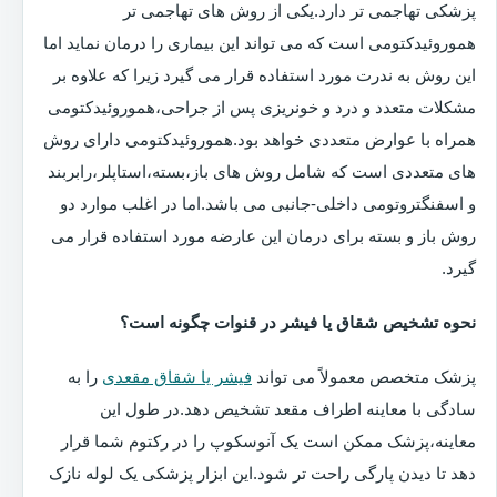
پزشکی تهاجمی تر دارد.یکی از روش های تهاجمی تر
هموروئیدکتومی است که می تواند این بیماری را درمان نماید اما
این روش به ندرت مورد استفاده قرار می گیرد زیرا که علاوه بر
مشکلات متعدد و درد و خونریزی پس از جراحی،هموروئیدکتومی
همراه با عوارض متعددی خواهد بود.هموروئیدکتومی دارای روش
های متعددی است که شامل روش های باز،بسته،استاپلر،رابربند
و اسفنگتروتومی داخلی-جانبی می باشد.اما در اغلب موارد دو
روش باز و بسته برای درمان این عارضه مورد استفاده قرار می
گیرد.
نحوه تشخیص شقاق یا فیشر در قنوات چگونه است؟
پزشک متخصص معمولاً می تواند
فیشر یا شقاق مقعدی
را به
سادگی با معاینه اطراف مقعد تشخیص دهد.در طول این
معاینه،پزشک ممکن است یک آنوسکوپ را در رکتوم شما قرار
دهد تا دیدن پارگی راحت تر شود.این ابزار پزشکی یک لوله نازک