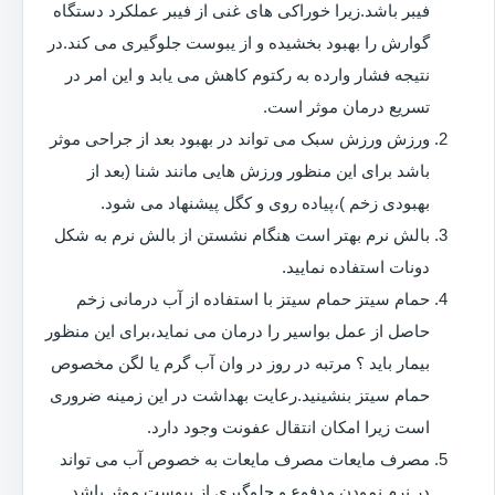
فیبر باشد.زیرا خوراکی های غنی از فیبر عملکرد دستگاه
گوارش را بهبود بخشیده و از یبوست جلوگیری می کند.در
نتیجه فشار وارده به رکتوم کاهش می یابد و این امر در
تسریع درمان موثر است.
ورزش ورزش سبک می تواند در بهبود بعد از جراحی موثر
باشد برای این منظور ورزش هایی مانند شنا (بعد از
بهبودی زخم )،پیاده روی و کگل پیشنهاد می شود.
بالش نرم بهتر است هنگام نشستن از بالش نرم به شکل
دونات استفاده نمایید.
حمام سیتز حمام سیتز با استفاده از آب درمانی زخم
حاصل از عمل بواسیر را درمان می نماید،برای این منظور
بیمار باید ؟ مرتبه در روز در وان آب گرم یا لگن مخصوص
حمام سیتز بنشینید.رعایت بهداشت در این زمینه ضروری
است زیرا امکان انتقال عفونت وجود دارد.
مصرف مایعات مصرف مایعات به خصوص آب می تواند
در نرم نمودن مدفوع و جلوگیری از یبوست موثر باشد.