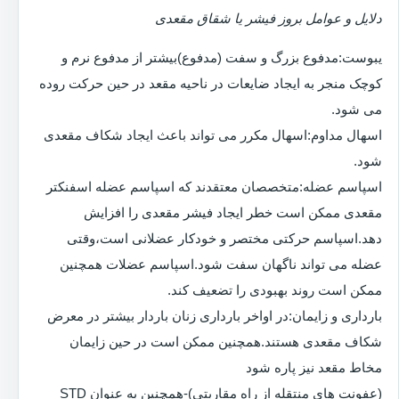
دلایل و عوامل بروز فیشر یا شقاق مقعدی
یبوست:مدفوع بزرگ و سفت (مدفوع)بیشتر از مدفوع نرم و
کوچک منجر به ایجاد ضایعات در ناحیه مقعد در حین حرکت روده
می شود.
اسهال مداوم:اسهال مکرر می تواند باعث ایجاد شکاف مقعدی
شود.
اسپاسم عضله:متخصصان معتقدند که اسپاسم عضله اسفنکتر
مقعدی ممکن است خطر ایجاد فیشر مقعدی را افزایش
دهد.اسپاسم حرکتی مختصر و خودکار عضلانی است،وقتی
عضله می تواند ناگهان سفت شود.اسپاسم عضلات همچنین
ممکن است روند بهبودی را تضعیف کند.
بارداری و زایمان:در اواخر بارداری زنان باردار بیشتر در معرض
شکاف مقعدی هستند.همچنین ممکن است در حین زایمان
مخاط مقعد نیز پاره شود
(عفونت های منتقله از راه مقاربتی)-همچنین به عنوان STD