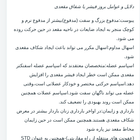
دلایل و عوامل بروز فیشر یا شقاق مقعدی
یبوست:مدفوع بزرگ و سفت (مدفوع)بیشتر از مدفوع نرم و
کوچک منجر به ایجاد ضایعات در ناحیه مقعد در حین حرکت روده
می شود.
اسهال مداوم:اسهال مکرر می تواند باعث ایجاد شکاف مقعدی
شود.
اسپاسم عضله:متخصصان معتقدند که اسپاسم عضله اسفنکتر
مقعدی ممکن است خطر ایجاد فیشر مقعدی را افزایش
دهد.اسپاسم حرکتی مختصر و خودکار عضلانی است،وقتی
عضله می تواند ناگهان سفت شود.اسپاسم عضلات همچنین
ممکن است روند بهبودی را تضعیف کند.
بارداری و زایمان:در اواخر بارداری زنان باردار بیشتر در معرض
شکاف مقعدی هستند.همچنین ممکن است در حین زایمان
مخاط مقعد نیز پاره شود
(عفونت های منتقله از راه مقاربتی)-همچنین به عنوان STD