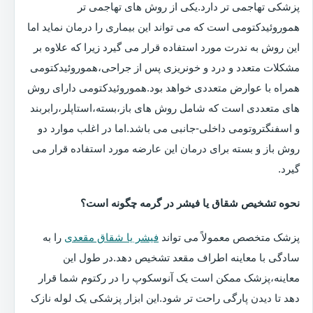
پزشکی تهاجمی تر دارد.یکی از روش های تهاجمی تر
هموروئیدکتومی است که می تواند این بیماری را درمان نماید اما
این روش به ندرت مورد استفاده قرار می گیرد زیرا که علاوه بر
مشکلات متعدد و درد و خونریزی پس از جراحی،هموروئیدکتومی
همراه با عوارض متعددی خواهد بود.هموروئیدکتومی دارای روش
های متعددی است که شامل روش های باز،بسته،استاپلر،رابربند
و اسفنگتروتومی داخلی-جانبی می باشد.اما در اغلب موارد دو
روش باز و بسته برای درمان این عارضه مورد استفاده قرار می
گیرد.
نحوه تشخیص شقاق یا فیشر در گرمه چگونه است؟
پزشک متخصص معمولاً می تواند
فیشر یا شقاق مقعدی
را به
سادگی با معاینه اطراف مقعد تشخیص دهد.در طول این
معاینه،پزشک ممکن است یک آنوسکوپ را در رکتوم شما قرار
دهد تا دیدن پارگی راحت تر شود.این ابزار پزشکی یک لوله نازک