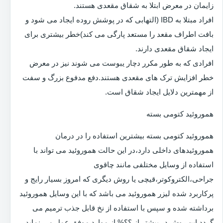
زایمان در معرض ابتلا به شقاق مقعدی هستند.
افراد مبتلا به IBD (التهابی که در پوشش روده ایجاد می شود و
بافت اطراف مقعد را مستعد پارگی می کند)خطر بیشتری برای
ایجاد شقاق مقعدی دارند.
افرادی که به طور مکرر دچار یبوست می شوند نیز در معرض
خطر افزایش ترک های مقعدی هستند.دفع مدفوع بزرگ و سفت
از مهمترین دلایل ایجاد شقاق است.
هموروئید کتومی بسته
هموروئید کتومی بسته بیشترین استفاده را در درمان
هموروئیدهای داخلی دارد،در این حالت هموروئید می تواند با
استفاده از وسایل مختلفی مانند چاقوی
جراحی،الکتروکوتر،قیچی یا روش دیگری که امروز بسیار رایج و
پرکاربرد شده لیزر هموروئید می باشد که با این وسایل هموروئید
برداشته شده و سپس با استفاده از نخ قابل جذب ترمیم می
گردد.این روش در بیشتر از ؟؟% از موارد موفق عمل می نماید.