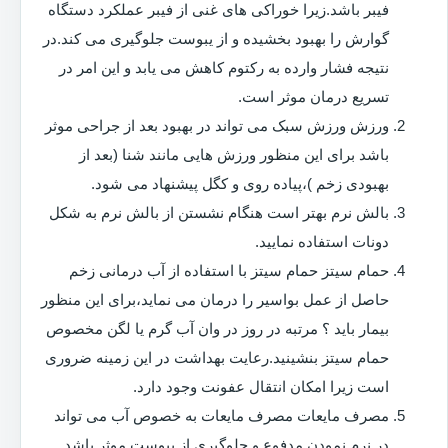
فیبر باشد.زیرا خوراکی های غنی از فیبر عملکرد دستگاه
گوارش را بهبود بخشیده و از یبوست جلوگیری می کند.در
نتیجه فشار وارده به رکتوم کاهش می یابد و این امر در
تسریع درمان موثر است.
ورزش ورزش سبک می تواند در بهبود بعد از جراحی موثر
باشد برای این منظور ورزش هایی مانند شنا (بعد از
بهبودی زخم )،پیاده روی و کگل پیشنهاد می شود.
بالش نرم بهتر است هنگام نشستن از بالش نرم به شکل
دونات استفاده نمایید.
حمام سیتز حمام سیتز با استفاده از آب درمانی زخم
حاصل از عمل بواسیر را درمان می نماید،برای این منظور
بیمار باید ؟ مرتبه در روز در وان آب گرم یا لگن مخصوص
حمام سیتز بنشینید.رعایت بهداشت در این زمینه ضروری
است زیرا امکان انتقال عفونت وجود دارد.
مصرف مایعات مصرف مایعات به خصوص آب می تواند
در نرم نمودن مدفوع و جلوگیری از یبوست موثر باشد.