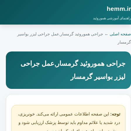
hemm.ir
راهنمای آموزشی هموروئید
صفحه اصلی
←
جراحی هموروئید گرمسار,عمل جراحی لیزر بواسیر
گرمسار
جراحی هموروئید گرمسار,عمل جراحی
لیزر بواسیر گرمسار
توجه:
این صفحه اطلاعات عمومی ارائه می‌کند. خونریزی،
درد شدید یا علائم مداوم باید توسط پزشک ارزیابی شود و
روش درمان برای همه افراد یکسان نیست.