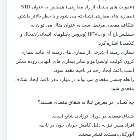
(عفونت های منتقله از راه مقاربتی)-همچنین به عنوان STD
(بیماری های مقاربتی)شناخته می شود و با خطر بالاتر داشتن
شکاف مقعدی مرتبط است.به عنوان مثال می توان به
سفلیس،اچ آی وی،HPV (ویروس پاپیلومای انسانی)،تبخال و
کلامیدیا اشاره کرد.
بیماری زمینه ای:برخی از بیماری های زمینه ای مانند بیماری
کرون،کولیت اولسراتیو و سایر بیماری های التهابی روده ممکن
است باعث ایجاد زخم در ناحیه مقعد شود.
رابطه جنسی مقعدی:می تواند در موارد نادر باعث ایجاد شکاف
مقعدی شود.
چه کسانی در معرض ابتلا به شقاق مقعدی هستند؟
شقاق مقعدی در دوران نوزادی شایع است.
افراد مسن نیز به دلیل کاهش جریان خون در ناحیه
آنورکتال،مستعد فیشر هستند.