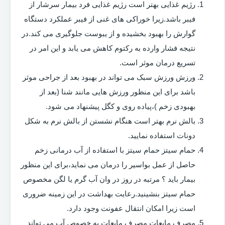
رژیم غذایی بهتر است رژیم غذایی فرد بیمار سرشار از
فیبر باشد.زیرا خوراکی های غنی از فیبر عملکرد دستگاه
گوارش را بهبود بخشیده و از یبوست جلوگیری می کند.در
نتیجه فشار وارده به رکتوم کاهش می یابد و این امر در
تسریع درمان موثر است.
ورزش ورزش سبک می تواند در بهبود بعد از جراحی موثر
باشد برای این منظور ورزش هایی مانند شنا (بعد از
بهبودی زخم )،پیاده روی و کگل پیشنهاد می شود.
بالش نرم بهتر است هنگام نشستن از بالش نرم به شکل
دونات استفاده نمایید.
حمام سیتز حمام سیتز با استفاده از آب درمانی زخم
حاصل از عمل بواسیر را درمان می نماید،برای این منظور
بیمار باید ؟ مرتبه در روز در وان آب گرم یا لگن مخصوص
حمام سیتز بنشینید.رعایت بهداشت در این زمینه ضروری
است زیرا امکان انتقال عفونت وجود دارد.
مصرف مایعات مصرف مایعات به خصوص آب می تواند