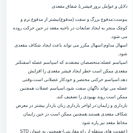
دلایل و عوامل بروز فیشر یا شقاق مقعدی
یبوست:مدفوع بزرگ و سفت (مدفوع)بیشتر از مدفوع نرم و
کوچک منجر به ایجاد ضایعات در ناحیه مقعد در حین حرکت روده
می شود.
اسهال مداوم:اسهال مکرر می تواند باعث ایجاد شکاف مقعدی
شود.
اسپاسم عضله:متخصصان معتقدند که اسپاسم عضله اسفنکتر
مقعدی ممکن است خطر ایجاد فیشر مقعدی را افزایش
دهد.اسپاسم حرکتی مختصر و خودکار عضلانی است،وقتی
عضله می تواند ناگهان سفت شود.اسپاسم عضلات همچنین
ممکن است روند بهبودی را تضعیف کند.
بارداری و زایمان:در اواخر بارداری زنان باردار بیشتر در معرض
شکاف مقعدی هستند.همچنین ممکن است در حین زایمان
مخاط مقعد نیز پاره شود
(عفونت های منتقله از راه مقاربتی)-همچنین به عنوان STD