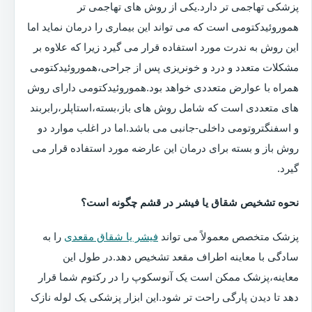
پزشکی تهاجمی تر دارد.یکی از روش های تهاجمی تر
هموروئیدکتومی است که می تواند این بیماری را درمان نماید اما
این روش به ندرت مورد استفاده قرار می گیرد زیرا که علاوه بر
مشکلات متعدد و درد و خونریزی پس از جراحی،هموروئیدکتومی
همراه با عوارض متعددی خواهد بود.هموروئیدکتومی دارای روش
های متعددی است که شامل روش های باز،بسته،استاپلر،رابربند
و اسفنگتروتومی داخلی-جانبی می باشد.اما در اغلب موارد دو
روش باز و بسته برای درمان این عارضه مورد استفاده قرار می
گیرد.
نحوه تشخیص شقاق یا فیشر در قشم چگونه است؟
پزشک متخصص معمولاً می تواند
فیشر یا شقاق مقعدی
را به
سادگی با معاینه اطراف مقعد تشخیص دهد.در طول این
معاینه،پزشک ممکن است یک آنوسکوپ را در رکتوم شما قرار
دهد تا دیدن پارگی راحت تر شود.این ابزار پزشکی یک لوله نازک