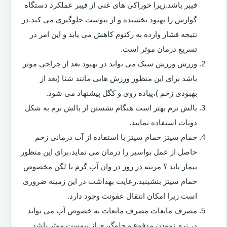
فیبر باشد.زیرا خوراکی های غنی از فیبر عملکرد دستگاه
گوارش را بهبود بخشیده و از یبوست جلوگیری می کند.در
نتیجه فشار وارده به رکتوم کاهش می یابد و این امر در
تسریع درمان موثر است.
ورزش ورزش سبک می تواند در بهبود بعد از جراحی موثر
باشد برای این منظور ورزش هایی مانند شنا (بعد از
بهبودی زخم )،پیاده روی و کگل پیشنهاد می شود.
بالش نرم بهتر است هنگام نشستن از بالش نرم به شکل
دونات استفاده نمایید.
حمام سیتز حمام سیتز با استفاده از آب درمانی زخم
حاصل از عمل بواسیر را درمان می نماید،برای این منظور
بیمار باید ؟ مرتبه در روز در وان آب گرم یا لگن مخصوص
حمام سیتز بنشینید.رعایت بهداشت در این زمینه ضروری
است زیرا امکان انتقال عفونت وجود دارد.
مصرف مایعات مصرف مایعات به خصوص آب می تواند
در نرم نمودن مدفوع و جلوگیری از یبوست موثر باشد.