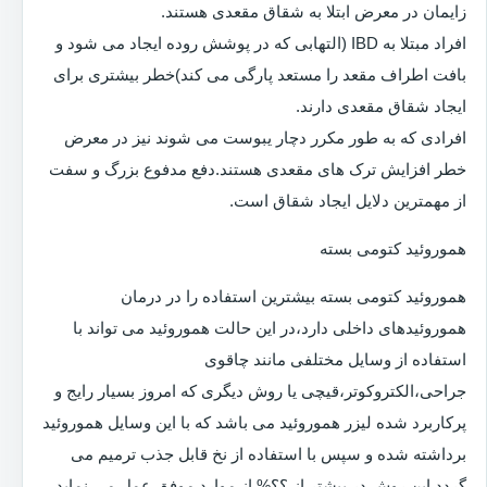
زایمان در معرض ابتلا به شقاق مقعدی هستند.
افراد مبتلا به IBD (التهابی که در پوشش روده ایجاد می شود و
بافت اطراف مقعد را مستعد پارگی می کند)خطر بیشتری برای
ایجاد شقاق مقعدی دارند.
افرادی که به طور مکرر دچار یبوست می شوند نیز در معرض
خطر افزایش ترک های مقعدی هستند.دفع مدفوع بزرگ و سفت
از مهمترین دلایل ایجاد شقاق است.
هموروئید کتومی بسته
هموروئید کتومی بسته بیشترین استفاده را در درمان
هموروئیدهای داخلی دارد،در این حالت هموروئید می تواند با
استفاده از وسایل مختلفی مانند چاقوی
جراحی،الکتروکوتر،قیچی یا روش دیگری که امروز بسیار رایج و
پرکاربرد شده لیزر هموروئید می باشد که با این وسایل هموروئید
برداشته شده و سپس با استفاده از نخ قابل جذب ترمیم می
گردد.این روش در بیشتر از ؟؟% از موارد موفق عمل می نماید.