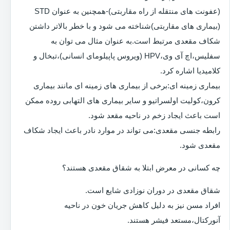
(عفونت های منتقله از راه مقاربتی)-همچنین به عنوان STD
(بیماری های مقاربتی)شناخته می شود و با خطر بالاتر داشتن
شکاف مقعدی مرتبط است.به عنوان مثال می توان به
سفلیس،اچ آی وی،HPV (ویروس پاپیلومای انسانی)،تبخال و
کلامیدیا اشاره کرد.
بیماری زمینه ای:برخی از بیماری های زمینه ای مانند بیماری
کرون،کولیت اولسراتیو و سایر بیماری های التهابی روده ممکن
است باعث ایجاد زخم در ناحیه مقعد شود.
رابطه جنسی مقعدی:می تواند در موارد نادر باعث ایجاد شکاف
مقعدی شود.
چه کسانی در معرض ابتلا به شقاق مقعدی هستند؟
شقاق مقعدی در دوران نوزادی شایع است.
افراد مسن نیز به دلیل کاهش جریان خون در ناحیه
آنورکتال،مستعد فیشر هستند.