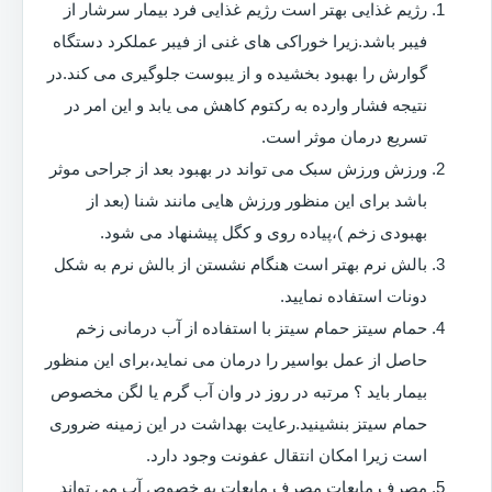
رژیم غذایی بهتر است رژیم غذایی فرد بیمار سرشار از
فیبر باشد.زیرا خوراکی های غنی از فیبر عملکرد دستگاه
گوارش را بهبود بخشیده و از یبوست جلوگیری می کند.در
نتیجه فشار وارده به رکتوم کاهش می یابد و این امر در
تسریع درمان موثر است.
ورزش ورزش سبک می تواند در بهبود بعد از جراحی موثر
باشد برای این منظور ورزش هایی مانند شنا (بعد از
بهبودی زخم )،پیاده روی و کگل پیشنهاد می شود.
بالش نرم بهتر است هنگام نشستن از بالش نرم به شکل
دونات استفاده نمایید.
حمام سیتز حمام سیتز با استفاده از آب درمانی زخم
حاصل از عمل بواسیر را درمان می نماید،برای این منظور
بیمار باید ؟ مرتبه در روز در وان آب گرم یا لگن مخصوص
حمام سیتز بنشینید.رعایت بهداشت در این زمینه ضروری
است زیرا امکان انتقال عفونت وجود دارد.
مصرف مایعات مصرف مایعات به خصوص آب می تواند