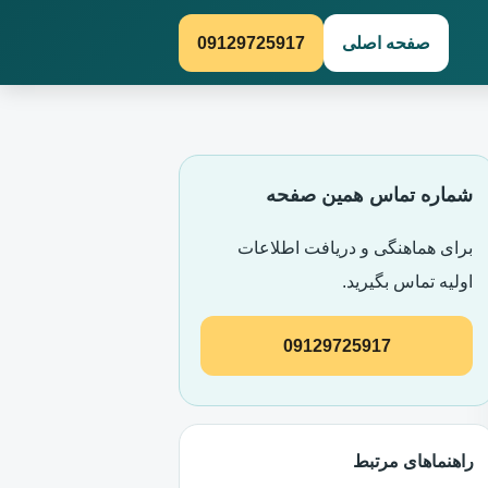
صفحه اصلی
09129725917
شماره تماس همین صفحه
برای هماهنگی و دریافت اطلاعات
اولیه تماس بگیرید.
09129725917
راهنماهای مرتبط