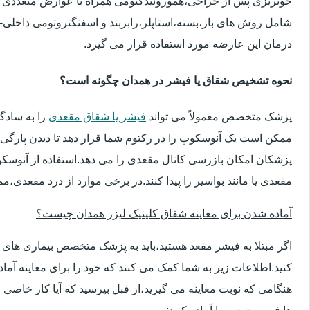
خونریزی پس از جراحی،هموروئیدکتومی همراه با عوارض متعددی 
شامل روش های باز،بسته،استاپلر،رابربند و اسفنگتروتومی داخلی-ج
درمان این عارضه مورد استفاده قرار می گیرد.
نحوه تشخیص شقاق یا فیشر در همدان چگونه است؟
پزشک متخصص معمولاً می تواند
فیشر یا شقاق مقعدی
را به سادگ
ممکن است یک آنوسکوپ را در رکتوم شما قرار دهد تا دیدن پارگی 
پزشکان امکان بازرسی کانال مقعدی را می دهد.استفاده از آنوسک
مقعدی یا مانند بواسیر را پیدا کنند.در برخی موارد از درد مقعدی،م
آماده شدن برای معاینه شقاق کلینیک لیزر همدان چیست؟
اگر مبتلا به فیشر مقعد هستید،باید به پزشک متخصص بیماری ها
کنید.اطلاعات زیر به شما کمک می کنند که خود را برای معاینه آماده 
هنگامی که نوبت معاینه می گیرید،از قبل بپرسید که آیا کار خاصی 