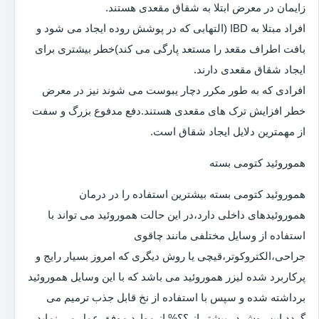
زایمان در معرض ابتلا به شقاق مقعدی هستند.
افراد مبتلا به IBD (التهابی که در پوشش روده ایجاد می شود و
بافت اطراف مقعد را مستعد پارگی می کند)خطر بیشتری برای
ایجاد شقاق مقعدی دارند.
افرادی که به طور مکرر دچار یبوست می شوند نیز در معرض
خطر افزایش ترک های مقعدی هستند.دفع مدفوع بزرگ و سفت
از مهمترین دلایل ایجاد شقاق است.
هموروئید کتومی بسته
هموروئید کتومی بسته بیشترین استفاده را در درمان
هموروئیدهای داخلی دارد،در این حالت هموروئید می تواند با
استفاده از وسایل مختلفی مانند چاقوی
جراحی،الکتروکوتر،قیچی یا روش دیگری که امروز بسیار رایج و
پرکاربرد شده لیزر هموروئید می باشد که با این وسایل هموروئید
برداشته شده و سپس با استفاده از نخ قابل جذب ترمیم می
گردد.این روش در بیشتر از ؟؟% از موارد موفق عمل می نماید.