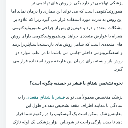
پزشکی تهاجمی تر دارد.یکی از روش های تهاجمی تر
هموروئیدکتومی است که می تواند این بیماری را درمان نماید اما
این روش به ندرت مورد استفاده قرار می گیرد زیرا که علاوه بر
مشکلات متعدد و درد و خونریزی پس از جراحی،هموروئیدکتومی
همراه با عوارض متعددی خواهد بود.هموروئیدکتومی دارای روش
های متعددی است که شامل روش های باز،بسته،استاپلر،رابربند
و اسفنگتروتومی داخلی-جانبی می باشد.اما در اغلب موارد دو
روش باز و بسته برای درمان این عارضه مورد استفاده قرار می
گیرد.
نحوه تشخیص شقاق یا فیشر در حمیدیه چگونه است؟
پزشک متخصص معمولاً می تواند
فیشر یا شقاق مقعدی
را به
سادگی با معاینه اطراف مقعد تشخیص دهد.در طول این
معاینه،پزشک ممکن است یک آنوسکوپ را در رکتوم شما قرار
دهد تا دیدن پارگی راحت تر شود.این ابزار پزشکی یک لوله نازک