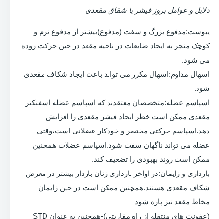
دلایل و عوامل بروز فیشر یا شقاق مقعدی
یبوست:مدفوع بزرگ و سفت (مدفوع)بیشتر از مدفوع نرم و
کوچک منجر به ایجاد ضایعات در ناحیه مقعد در حین حرکت روده
می شود.
اسهال مداوم:اسهال مکرر می تواند باعث ایجاد شکاف مقعدی
شود.
اسپاسم عضله:متخصصان معتقدند که اسپاسم عضله اسفنکتر
مقعدی ممکن است خطر ایجاد فیشر مقعدی را افزایش
دهد.اسپاسم حرکتی مختصر و خودکار عضلانی است،وقتی
عضله می تواند ناگهان سفت شود.اسپاسم عضلات همچنین
ممکن است روند بهبودی را تضعیف کند.
بارداری و زایمان:در اواخر بارداری زنان باردار بیشتر در معرض
شکاف مقعدی هستند.همچنین ممکن است در حین زایمان
مخاط مقعد نیز پاره شود
(عفونت های منتقله از راه مقاربتی)-همچنین به عنوان STD