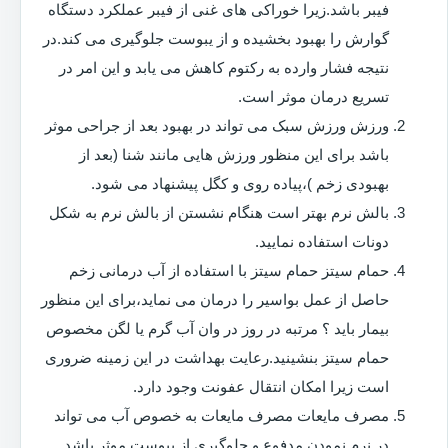
فیبر باشد.زیرا خوراکی های غنی از فیبر عملکرد دستگاه
گوارش را بهبود بخشیده و از یبوست جلوگیری می کند.در
نتیجه فشار وارده به رکتوم کاهش می یابد و این امر در
تسریع درمان موثر است.
ورزش ورزش سبک می تواند در بهبود بعد از جراحی موثر
باشد برای این منظور ورزش هایی مانند شنا (بعد از
بهبودی زخم )،پیاده روی و کگل پیشنهاد می شود.
بالش نرم بهتر است هنگام نشستن از بالش نرم به شکل
دونات استفاده نمایید.
حمام سیتز حمام سیتز با استفاده از آب درمانی زخم
حاصل از عمل بواسیر را درمان می نماید،برای این منظور
بیمار باید ؟ مرتبه در روز در وان آب گرم یا لگن مخصوص
حمام سیتز بنشینید.رعایت بهداشت در این زمینه ضروری
است زیرا امکان انتقال عفونت وجود دارد.
مصرف مایعات مصرف مایعات به خصوص آب می تواند
در نرم نمودن مدفوع و جلوگیری از یبوست موثر باشد.