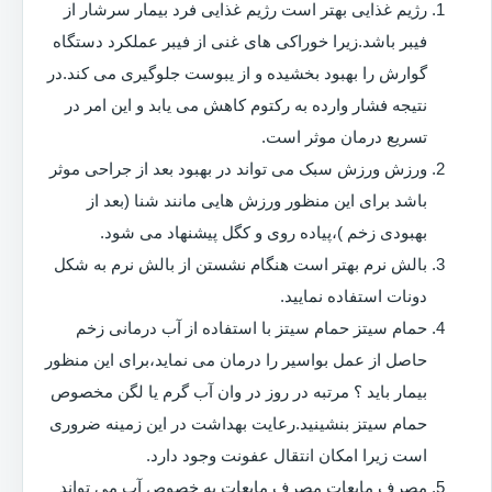
رژیم غذایی بهتر است رژیم غذایی فرد بیمار سرشار از
فیبر باشد.زیرا خوراکی های غنی از فیبر عملکرد دستگاه
گوارش را بهبود بخشیده و از یبوست جلوگیری می کند.در
نتیجه فشار وارده به رکتوم کاهش می یابد و این امر در
تسریع درمان موثر است.
ورزش ورزش سبک می تواند در بهبود بعد از جراحی موثر
باشد برای این منظور ورزش هایی مانند شنا (بعد از
بهبودی زخم )،پیاده روی و کگل پیشنهاد می شود.
بالش نرم بهتر است هنگام نشستن از بالش نرم به شکل
دونات استفاده نمایید.
حمام سیتز حمام سیتز با استفاده از آب درمانی زخم
حاصل از عمل بواسیر را درمان می نماید،برای این منظور
بیمار باید ؟ مرتبه در روز در وان آب گرم یا لگن مخصوص
حمام سیتز بنشینید.رعایت بهداشت در این زمینه ضروری
است زیرا امکان انتقال عفونت وجود دارد.
مصرف مایعات مصرف مایعات به خصوص آب می تواند