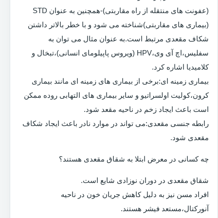
(عفونت های منتقله از راه مقاربتی)-همچنین به عنوان STD
(بیماری های مقاربتی)شناخته می شود و با خطر بالاتر داشتن
شکاف مقعدی مرتبط است.به عنوان مثال می توان به
سفلیس،اچ آی وی،HPV (ویروس پاپیلومای انسانی)،تبخال و
کلامیدیا اشاره کرد.
بیماری زمینه ای:برخی از بیماری های زمینه ای مانند بیماری
کرون،کولیت اولسراتیو و سایر بیماری های التهابی روده ممکن
است باعث ایجاد زخم در ناحیه مقعد شود.
رابطه جنسی مقعدی:می تواند در موارد نادر باعث ایجاد شکاف
مقعدی شود.
چه کسانی در معرض ابتلا به شقاق مقعدی هستند؟
شقاق مقعدی در دوران نوزادی شایع است.
افراد مسن نیز به دلیل کاهش جریان خون در ناحیه
آنورکتال،مستعد فیشر هستند.