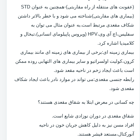
(عفونت های منتقله از راه مقاربتی)-همچنین به عنوان STD
(بیماری های مقاربتی)شناخته می شود و با خطر بالاتر داشتن
شکاف مقعدی مرتبط است.به عنوان مثال می توان به
سفلیس،اچ آی وی،HPV (ویروس پاپیلومای انسانی)،تبخال و
کلامیدیا اشاره کرد.
بیماری زمینه ای:برخی از بیماری های زمینه ای مانند بیماری
کرون،کولیت اولسراتیو و سایر بیماری های التهابی روده ممکن
است باعث ایجاد زخم در ناحیه مقعد شود.
رابطه جنسی مقعدی:می تواند در موارد نادر باعث ایجاد شکاف
مقعدی شود.
چه کسانی در معرض ابتلا به شقاق مقعدی هستند؟
شقاق مقعدی در دوران نوزادی شایع است.
افراد مسن نیز به دلیل کاهش جریان خون در ناحیه
آنورکتال،مستعد فیشر هستند.