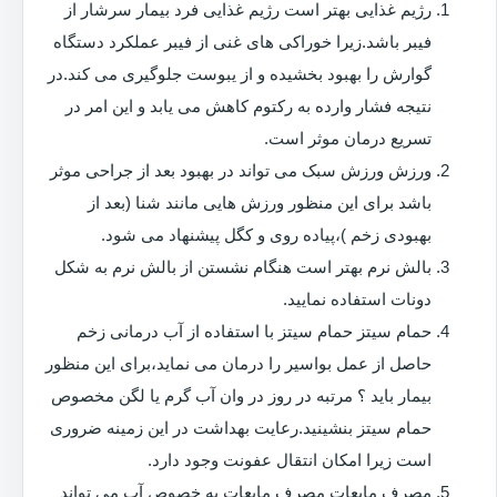
رژیم غذایی بهتر است رژیم غذایی فرد بیمار سرشار از
فیبر باشد.زیرا خوراکی های غنی از فیبر عملکرد دستگاه
گوارش را بهبود بخشیده و از یبوست جلوگیری می کند.در
نتیجه فشار وارده به رکتوم کاهش می یابد و این امر در
تسریع درمان موثر است.
ورزش ورزش سبک می تواند در بهبود بعد از جراحی موثر
باشد برای این منظور ورزش هایی مانند شنا (بعد از
بهبودی زخم )،پیاده روی و کگل پیشنهاد می شود.
بالش نرم بهتر است هنگام نشستن از بالش نرم به شکل
دونات استفاده نمایید.
حمام سیتز حمام سیتز با استفاده از آب درمانی زخم
حاصل از عمل بواسیر را درمان می نماید،برای این منظور
بیمار باید ؟ مرتبه در روز در وان آب گرم یا لگن مخصوص
حمام سیتز بنشینید.رعایت بهداشت در این زمینه ضروری
است زیرا امکان انتقال عفونت وجود دارد.
مصرف مایعات مصرف مایعات به خصوص آب می تواند