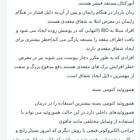
آنورکتال،مستعد فیشر هستند.
زنان باردار در هنگام زایمان و پس از آن،به دلیل فشار در هنگام
زایمان در معرض ابتلا به شقاق مقعدی هستند.
افراد مبتلا به IBD (التهابی که در پوشش روده ایجاد می شود و
بافت اطراف مقعد را مستعد پارگی می کند)خطر بیشتری برای
ایجاد شقاق مقعدی دارند.
افرادی که به طور مکرر دچار یبوست می شوند نیز در معرض
خطر افزایش ترک های مقعدی هستند.دفع مدفوع بزرگ و سفت
از مهمترین دلایل ایجاد شقاق است.
هموروئید کتومی بسته
هموروئید کتومی بسته بیشترین استفاده را در درمان
هموروئیدهای داخلی دارد،در این حالت هموروئید می تواند با
استفاده از وسایل مختلفی مانند چاقوی
جراحی،الکتروکوتر،قیچی یا روش دیگری که امروز بسیار رایج و
پرکاربرد شده لیزر هموروئید می باشد که با این وسایل هموروئید