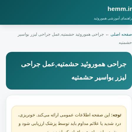
hemm.ir
راهنمای آموزشی هموروئید
صفحه اصلی
←
جراحی هموروئید حشمتیه,عمل جراحی لیزر بواسیر
حشمتیه
جراحی هموروئید حشمتیه,عمل جراحی
لیزر بواسیر حشمتیه
توجه:
این صفحه اطلاعات عمومی ارائه می‌کند. خونریزی،
درد شدید یا علائم مداوم باید توسط پزشک ارزیابی شود و
روش درمان برای همه افراد یکسان نیست.