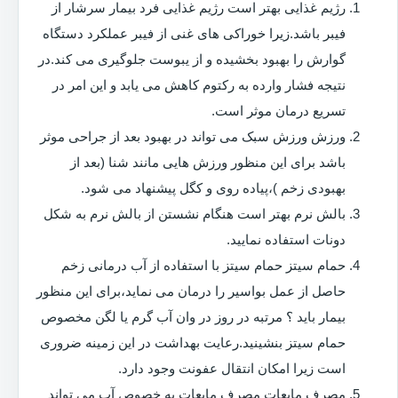
رژیم غذایی بهتر است رژیم غذایی فرد بیمار سرشار از
فیبر باشد.زیرا خوراکی های غنی از فیبر عملکرد دستگاه
گوارش را بهبود بخشیده و از یبوست جلوگیری می کند.در
نتیجه فشار وارده به رکتوم کاهش می یابد و این امر در
تسریع درمان موثر است.
ورزش ورزش سبک می تواند در بهبود بعد از جراحی موثر
باشد برای این منظور ورزش هایی مانند شنا (بعد از
بهبودی زخم )،پیاده روی و کگل پیشنهاد می شود.
بالش نرم بهتر است هنگام نشستن از بالش نرم به شکل
دونات استفاده نمایید.
حمام سیتز حمام سیتز با استفاده از آب درمانی زخم
حاصل از عمل بواسیر را درمان می نماید،برای این منظور
بیمار باید ؟ مرتبه در روز در وان آب گرم یا لگن مخصوص
حمام سیتز بنشینید.رعایت بهداشت در این زمینه ضروری
است زیرا امکان انتقال عفونت وجود دارد.
مصرف مایعات مصرف مایعات به خصوص آب می تواند