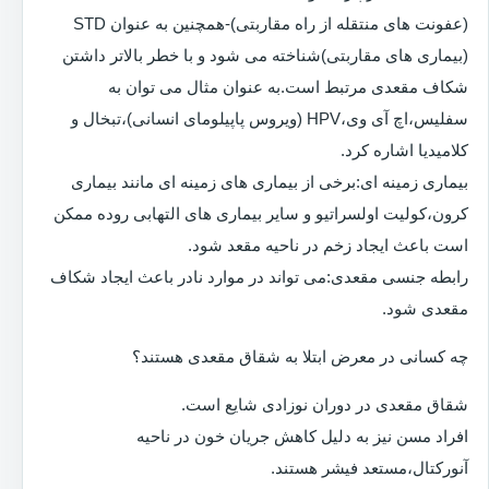
(عفونت های منتقله از راه مقاربتی)-همچنین به عنوان STD
(بیماری های مقاربتی)شناخته می شود و با خطر بالاتر داشتن
شکاف مقعدی مرتبط است.به عنوان مثال می توان به
سفلیس،اچ آی وی،HPV (ویروس پاپیلومای انسانی)،تبخال و
کلامیدیا اشاره کرد.
بیماری زمینه ای:برخی از بیماری های زمینه ای مانند بیماری
کرون،کولیت اولسراتیو و سایر بیماری های التهابی روده ممکن
است باعث ایجاد زخم در ناحیه مقعد شود.
رابطه جنسی مقعدی:می تواند در موارد نادر باعث ایجاد شکاف
مقعدی شود.
چه کسانی در معرض ابتلا به شقاق مقعدی هستند؟
شقاق مقعدی در دوران نوزادی شایع است.
افراد مسن نیز به دلیل کاهش جریان خون در ناحیه
آنورکتال،مستعد فیشر هستند.