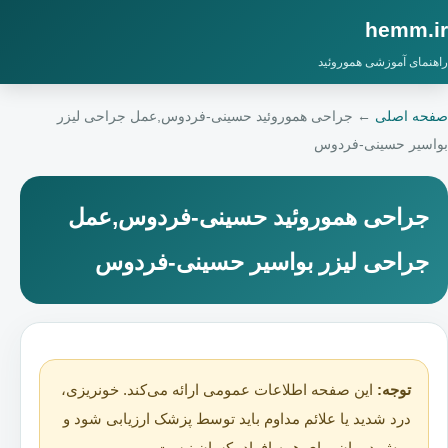
hemm.ir
راهنمای آموزشی هموروئید
صفحه اصلی
←
جراحی هموروئید حسینی-فردوس,عمل جراحی لیزر
بواسیر حسینی-فردوس
جراحی هموروئید حسینی-فردوس,عمل
جراحی لیزر بواسیر حسینی-فردوس
توجه:
این صفحه اطلاعات عمومی ارائه می‌کند. خونریزی،
درد شدید یا علائم مداوم باید توسط پزشک ارزیابی شود و
روش درمان برای همه افراد یکسان نیست.