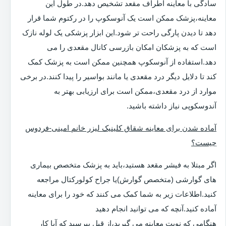
سادگی با معاینه اطراف مقعد تشخیص دهد.در طول این
معاینه،پزشک ممکن است یک آنوسکوپ را در رکتوم شما قرار
دهد تا دیدن پارگی راحت تر شود.این ابزار پزشکی یک لوله نازک
است که به پزشکان امکان بازرسی کانال مقعدی را می
دهد.استفاده از آنوسکوپ همچنین ممکن است به پزشک کمک
کند تا دلایل دیگر درد مقعدی یا مانند بواسیر را پیدا کنند.در برخی
موارد از درد مقعدی،ممکن است برای ارزیابی بهتر به
آندوسکوپی نیاز داشته باشید.
آماده شدن برای معاینه شقاق کلینیک لیزر خانم امینی-فردوس
چیست؟
اگر مبتلا به فیشر مقعد هستید،باید به پزشک متخصص بیماری
های گوارشی (متخصص گوارش)یا جراح کولورکتال مراجعه
کنید.اطلاعات زیر به شما کمک می کنند که خود را برای معاینه
آماده کنید.آنچه که می توانید انجام دهید
هنگامی که نوبت معاینه می گیرید،از قبل بپرسید که آیا کار