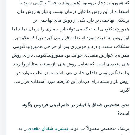
که هموروئید دچار ترومبوز (هموروئید درجه ؟ و ؟)می شود با
استفاده از این روش ها قابل درمان نیست و نیاز به روش های
پزشکی تهاجمی تر دارد.یکی از روش های تهاجمی تر
هموروئیدکتومی است که می تواند این بیماری را درمان نماید اما
این روش به ندرت مورد استفاده قرار می گیرد زیرا که علاوه بر
مشکلات متعدد و درد و خونریزی پس از جراحی،هموروئیدکتومی
همراه با عوارض متعددی خواهد بود.هموروئیدکتومی دارای روش
های متعددی است که شامل روش های باز،بسته،استاپلر،رابربند
و اسفنگتروتومی داخلی-جانبی می باشد.اما در اغلب موارد دو
روش باز و بسته برای درمان این عارضه مورد استفاده قرار می
گیرد.
نحوه تشخیص شقاق یا فیشر در خانم امینی-فردوس چگونه
است؟
پزشک متخصص معمولاً می تواند
فیشر یا شقاق مقعدی
را به