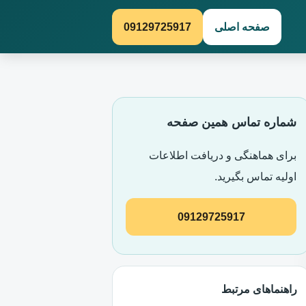
صفحه اصلی
09129725917
شماره تماس همین صفحه
برای هماهنگی و دریافت اطلاعات
اولیه تماس بگیرید.
09129725917
راهنماهای مرتبط