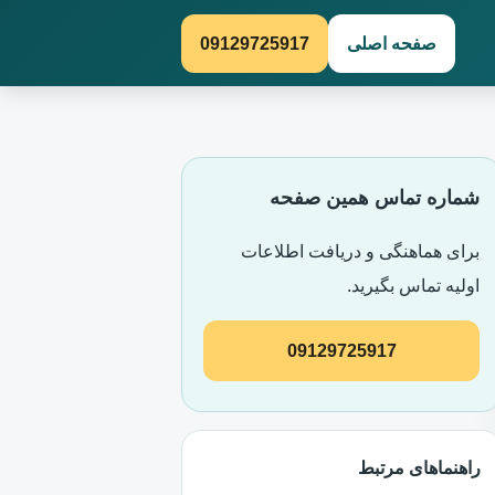
صفحه اصلی
09129725917
شماره تماس همین صفحه
برای هماهنگی و دریافت اطلاعات
اولیه تماس بگیرید.
09129725917
راهنماهای مرتبط