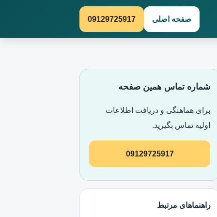
صفحه اصلی
09129725917
شماره تماس همین صفحه
برای هماهنگی و دریافت اطلاعات
اولیه تماس بگیرید.
09129725917
راهنماهای مرتبط