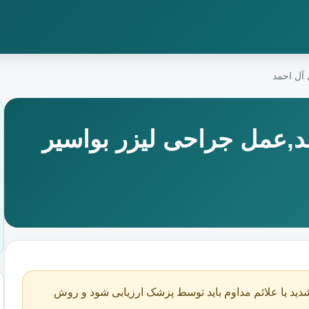
 آل احمد
د,عمل جراحی لیزر بواسیر
دید یا علائم مداوم باید توسط پزشک ارزیابی شود و روش