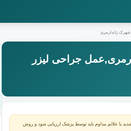
 شهرک ژاندارمری
رمری,عمل جراحی لیزر
دید یا علائم مداوم باید توسط پزشک ارزیابی شود و روش