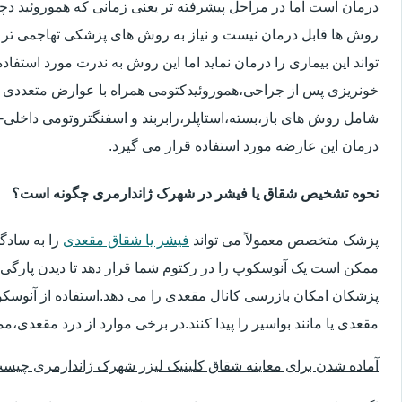
درمان است اما در مراحل پیشرفته تر یعنی زمانی که هموروئید دچار
روش ها قابل درمان نیست و نیاز به روش های پزشکی تهاجمی تر 
تواند این بیماری را درمان نماید اما این روش به ندرت مورد استفاد
خونریزی پس از جراحی،هموروئیدکتومی همراه با عوارض متعددی 
شامل روش های باز،بسته،استاپلر،رابربند و اسفنگتروتومی داخلی-ج
درمان این عارضه مورد استفاده قرار می گیرد.
نحوه تشخیص شقاق یا فیشر در شهرک ژاندارمری چگونه است؟
پزشک متخصص معمولاً می تواند
فیشر یا شقاق مقعدی
را به سادگ
ممکن است یک آنوسکوپ را در رکتوم شما قرار دهد تا دیدن پارگی 
پزشکان امکان بازرسی کانال مقعدی را می دهد.استفاده از آنوسک
مقعدی یا مانند بواسیر را پیدا کنند.در برخی موارد از درد مقعدی،م
آماده شدن برای معاینه شقاق کلینیک لیزر شهرک ژاندارمری چیس