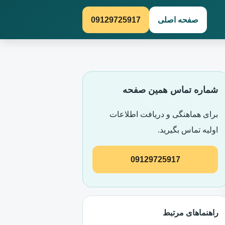
صفحه اصلی
09129725917
شماره تماس همین صفحه
برای هماهنگی و دریافت اطلاعات
اولیه تماس بگیرید.
09129725917
راهنماهای مرتبط