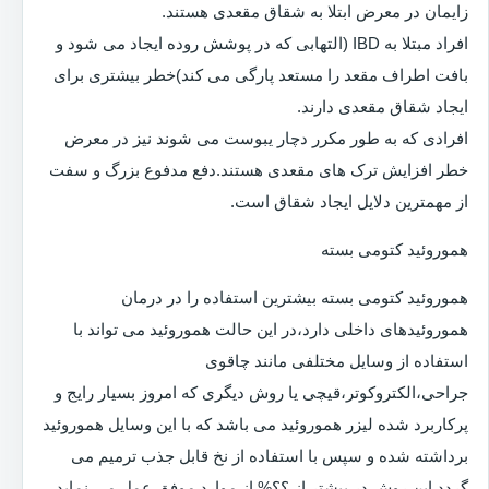
زایمان در معرض ابتلا به شقاق مقعدی هستند.
افراد مبتلا به IBD (التهابی که در پوشش روده ایجاد می شود و
بافت اطراف مقعد را مستعد پارگی می کند)خطر بیشتری برای
ایجاد شقاق مقعدی دارند.
افرادی که به طور مکرر دچار یبوست می شوند نیز در معرض
خطر افزایش ترک های مقعدی هستند.دفع مدفوع بزرگ و سفت
از مهمترین دلایل ایجاد شقاق است.
هموروئید کتومی بسته
هموروئید کتومی بسته بیشترین استفاده را در درمان
هموروئیدهای داخلی دارد،در این حالت هموروئید می تواند با
استفاده از وسایل مختلفی مانند چاقوی
جراحی،الکتروکوتر،قیچی یا روش دیگری که امروز بسیار رایج و
پرکاربرد شده لیزر هموروئید می باشد که با این وسایل هموروئید
برداشته شده و سپس با استفاده از نخ قابل جذب ترمیم می
گردد.این روش در بیشتر از ؟؟% از موارد موفق عمل می نماید.