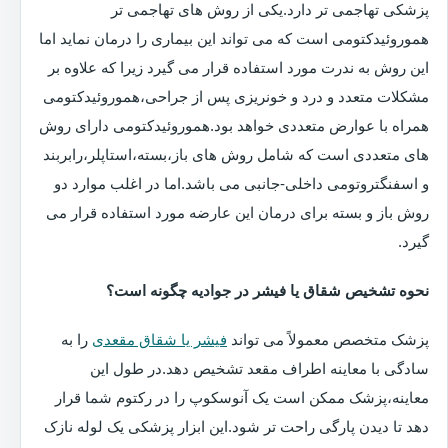
پزشکی تهاجمی تر دارد.یکی از روش های تهاجمی تر
هموروئیدکتومی است که می تواند این بیماری را درمان نماید اما
این روش به ندرت مورد استفاده قرار می گیرد زیرا که علاوه بر
مشکلات متعدد و درد و خونریزی پس از جراحی،هموروئیدکتومی
همراه با عوارض متعددی خواهد بود.هموروئیدکتومی دارای روش
های متعددی است که شامل روش های باز،بسته،استاپلر،رابربند
و اسفنگتروتومی داخلی-جانبی می باشد.اما در اغلب موارد دو
روش باز و بسته برای درمان این عارضه مورد استفاده قرار می
گیرد.
نحوه تشخیص شقاق یا فیشر در جوادیه چگونه است؟
پزشک متخصص معمولاً می تواند
فیشر یا شقاق مقعدی
را به
سادگی با معاینه اطراف مقعد تشخیص دهد.در طول این
معاینه،پزشک ممکن است یک آنوسکوپ را در رکتوم شما قرار
دهد تا دیدن پارگی راحت تر شود.این ابزار پزشکی یک لوله نازک