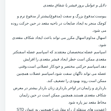
دلایل و عوامل بروز فیشر یا شقاق مقعدی
یبوست:مدفوع بزرگ و سفت (مدفوع)بیشتر از مدفوع نرم و
کوچک منجر به ایجاد ضایعات در ناحیه مقعد در حین حرکت روده
می شود.
اسهال مداوم:اسهال مکرر می تواند باعث ایجاد شکاف مقعدی
شود.
اسپاسم عضله:متخصصان معتقدند که اسپاسم عضله اسفنکتر
مقعدی ممکن است خطر ایجاد فیشر مقعدی را افزایش
دهد.اسپاسم حرکتی مختصر و خودکار عضلانی است،وقتی
عضله می تواند ناگهان سفت شود.اسپاسم عضلات همچنین
ممکن است روند بهبودی را تضعیف کند.
بارداری و زایمان:در اواخر بارداری زنان باردار بیشتر در معرض
شکاف مقعدی هستند.همچنین ممکن است در حین زایمان
مخاط مقعد نیز پاره شود
(عفونت های منتقله از راه مقاربتی)-همچنین به عنوان STD