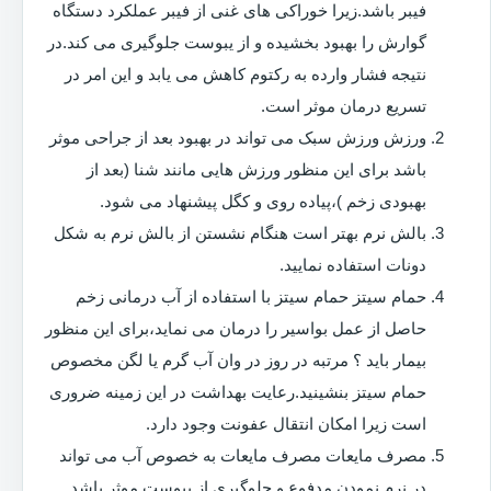
فیبر باشد.زیرا خوراکی های غنی از فیبر عملکرد دستگاه
گوارش را بهبود بخشیده و از یبوست جلوگیری می کند.در
نتیجه فشار وارده به رکتوم کاهش می یابد و این امر در
تسریع درمان موثر است.
ورزش ورزش سبک می تواند در بهبود بعد از جراحی موثر
باشد برای این منظور ورزش هایی مانند شنا (بعد از
بهبودی زخم )،پیاده روی و کگل پیشنهاد می شود.
بالش نرم بهتر است هنگام نشستن از بالش نرم به شکل
دونات استفاده نمایید.
حمام سیتز حمام سیتز با استفاده از آب درمانی زخم
حاصل از عمل بواسیر را درمان می نماید،برای این منظور
بیمار باید ؟ مرتبه در روز در وان آب گرم یا لگن مخصوص
حمام سیتز بنشینید.رعایت بهداشت در این زمینه ضروری
است زیرا امکان انتقال عفونت وجود دارد.
مصرف مایعات مصرف مایعات به خصوص آب می تواند
در نرم نمودن مدفوع و جلوگیری از یبوست موثر باشد.