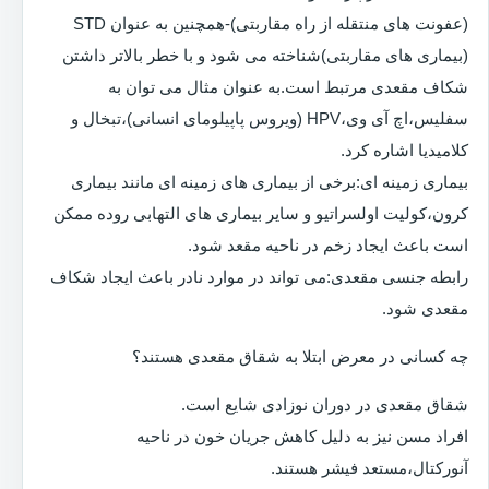
(عفونت های منتقله از راه مقاربتی)-همچنین به عنوان STD
(بیماری های مقاربتی)شناخته می شود و با خطر بالاتر داشتن
شکاف مقعدی مرتبط است.به عنوان مثال می توان به
سفلیس،اچ آی وی،HPV (ویروس پاپیلومای انسانی)،تبخال و
کلامیدیا اشاره کرد.
بیماری زمینه ای:برخی از بیماری های زمینه ای مانند بیماری
کرون،کولیت اولسراتیو و سایر بیماری های التهابی روده ممکن
است باعث ایجاد زخم در ناحیه مقعد شود.
رابطه جنسی مقعدی:می تواند در موارد نادر باعث ایجاد شکاف
مقعدی شود.
چه کسانی در معرض ابتلا به شقاق مقعدی هستند؟
شقاق مقعدی در دوران نوزادی شایع است.
افراد مسن نیز به دلیل کاهش جریان خون در ناحیه
آنورکتال،مستعد فیشر هستند.