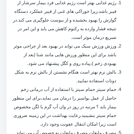
رژیم غذایی بهتر است رژیم غذایی فرد بیمار سرشار از
فیبر باشد.زیرا خوراکی های غنی از فیبر عملکرد دستگاه
گوارش را بهبود بخشیده و از یبوست جلوگیری می کند.در
نتیجه فشار وارده به رکتوم کاهش می یابد و این امر در
تسریع درمان موثر است.
ورزش ورزش سبک می تواند در بهبود بعد از جراحی موثر
باشد برای این منظور ورزش هایی مانند شنا (بعد از
بهبودی زخم )،پیاده روی و کگل پیشنهاد می شود.
بالش نرم بهتر است هنگام نشستن از بالش نرم به شکل
دونات استفاده نمایید.
حمام سیتز حمام سیتز با استفاده از آب درمانی زخم
حاصل از عمل بواسیر را درمان می نماید،برای این منظور
بیمار باید ؟ مرتبه در روز در وان آب گرم یا لگن مخصوص
حمام سیتز بنشینید.رعایت بهداشت در این زمینه ضروری
است زیرا امکان انتقال عفونت وجود دارد.
مصرف مایعات مصرف مایعات به خصوص آب می تواند