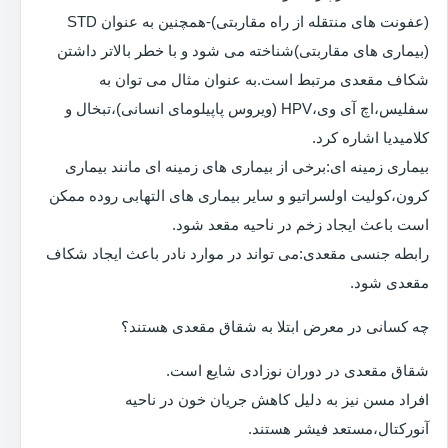
(عفونت های منتقله از راه مقاربتی)-همچنین به عنوان STD
(بیماری های مقاربتی)شناخته می شود و با خطر بالاتر داشتن
شکاف مقعدی مرتبط است.به عنوان مثال می توان به
سفلیس،اچ آی وی،HPV (ویروس پاپیلومای انسانی)،تبخال و
کلامیدیا اشاره کرد.
بیماری زمینه ای:برخی از بیماری های زمینه ای مانند بیماری
کرون،کولیت اولسراتیو و سایر بیماری های التهابی روده ممکن
است باعث ایجاد زخم در ناحیه مقعد شود.
رابطه جنسی مقعدی:می تواند در موارد نادر باعث ایجاد شکاف
مقعدی شود.
چه کسانی در معرض ابتلا به شقاق مقعدی هستند؟
شقاق مقعدی در دوران نوزادی شایع است.
افراد مسن نیز به دلیل کاهش جریان خون در ناحیه
آنورکتال،مستعد فیشر هستند.