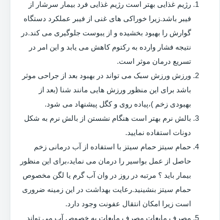
رژیم غذایی بهتر است رژیم غذایی فرد بیمار سرشار از
فیبر باشد.زیرا خوراکی های غنی از فیبر عملکرد دستگاه
گوارش را بهبود بخشیده و از یبوست جلوگیری می کند.در
نتیجه فشار وارده به رکتوم کاهش می یابد و این امر در
تسریع درمان موثر است.
ورزش ورزش سبک می تواند در بهبود بعد از جراحی موثر
باشد برای این منظور ورزش هایی مانند شنا (بعد از
بهبودی زخم )،پیاده روی و کگل پیشنهاد می شود.
بالش نرم بهتر است هنگام نشستن از بالش نرم به شکل
دونات استفاده نمایید.
حمام سیتز حمام سیتز با استفاده از آب درمانی زخم
حاصل از عمل بواسیر را درمان می نماید،برای این منظور
بیمار باید ؟ مرتبه در روز در وان آب گرم یا لگن مخصوص
حمام سیتز بنشینید.رعایت بهداشت در این زمینه ضروری
است زیرا امکان انتقال عفونت وجود دارد.
مصرف مایعات مصرف مایعات به خصوص آب می تواند