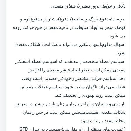
دلایل و عوامل بروز فیشر یا شقاق مقعدی
یبوست:مدفوع بزرگ و سفت (مدفوع)بیشتر از مدفوع نرم و
کوچک منجر به ایجاد ضایعات در ناحیه مقعد در حین حرکت روده
می شود.
اسهال مداوم:اسهال مکرر می تواند باعث ایجاد شکاف مقعدی
شود.
اسپاسم عضله:متخصصان معتقدند که اسپاسم عضله اسفنکتر
مقعدی ممکن است خطر ایجاد فیشر مقعدی را افزایش
دهد.اسپاسم حرکتی مختصر و خودکار عضلانی است،وقتی
عضله می تواند ناگهان سفت شود.اسپاسم عضلات همچنین
ممکن است روند بهبودی را تضعیف کند.
بارداری و زایمان:در اواخر بارداری زنان باردار بیشتر در معرض
شکاف مقعدی هستند.همچنین ممکن است در حین زایمان
مخاط مقعد نیز پاره شود
(عفونت های منتقله از راه مقاربتی)-همچنین به عنوان STD