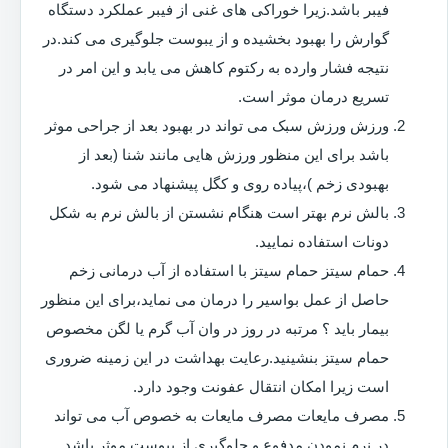
فیبر باشد.زیرا خوراکی های غنی از فیبر عملکرد دستگاه
گوارش را بهبود بخشیده و از یبوست جلوگیری می کند.در
نتیجه فشار وارده به رکتوم کاهش می یابد و این امر در
تسریع درمان موثر است.
ورزش ورزش سبک می تواند در بهبود بعد از جراحی موثر
باشد برای این منظور ورزش هایی مانند شنا (بعد از
بهبودی زخم )،پیاده روی و کگل پیشنهاد می شود.
بالش نرم بهتر است هنگام نشستن از بالش نرم به شکل
دونات استفاده نمایید.
حمام سیتز حمام سیتز با استفاده از آب درمانی زخم
حاصل از عمل بواسیر را درمان می نماید،برای این منظور
بیمار باید ؟ مرتبه در روز در وان آب گرم یا لگن مخصوص
حمام سیتز بنشینید.رعایت بهداشت در این زمینه ضروری
است زیرا امکان انتقال عفونت وجود دارد.
مصرف مایعات مصرف مایعات به خصوص آب می تواند
در نرم نمودن مدفوع و جلوگیری از یبوست موثر باشد.