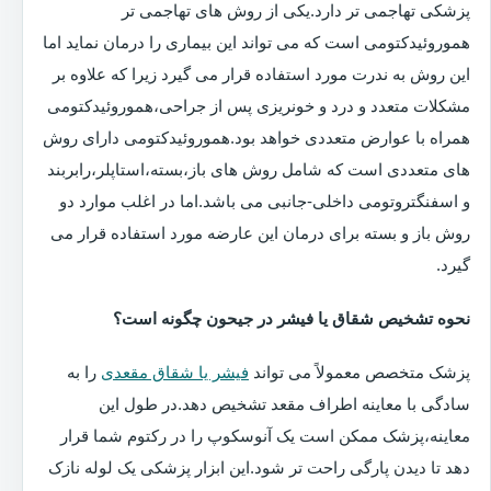
پزشکی تهاجمی تر دارد.یکی از روش های تهاجمی تر
هموروئیدکتومی است که می تواند این بیماری را درمان نماید اما
این روش به ندرت مورد استفاده قرار می گیرد زیرا که علاوه بر
مشکلات متعدد و درد و خونریزی پس از جراحی،هموروئیدکتومی
همراه با عوارض متعددی خواهد بود.هموروئیدکتومی دارای روش
های متعددی است که شامل روش های باز،بسته،استاپلر،رابربند
و اسفنگتروتومی داخلی-جانبی می باشد.اما در اغلب موارد دو
روش باز و بسته برای درمان این عارضه مورد استفاده قرار می
گیرد.
نحوه تشخیص شقاق یا فیشر در جیحون چگونه است؟
پزشک متخصص معمولاً می تواند
فیشر یا شقاق مقعدی
را به
سادگی با معاینه اطراف مقعد تشخیص دهد.در طول این
معاینه،پزشک ممکن است یک آنوسکوپ را در رکتوم شما قرار
دهد تا دیدن پارگی راحت تر شود.این ابزار پزشکی یک لوله نازک