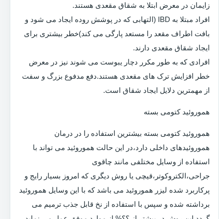
زایمان در معرض ابتلا به شقاق مقعدی هستند.
افراد مبتلا به IBD (التهابی که در پوشش روده ایجاد می شود و
بافت اطراف مقعد را مستعد پارگی می کند)خطر بیشتری برای
ایجاد شقاق مقعدی دارند.
افرادی که به طور مکرر دچار یبوست می شوند نیز در معرض
خطر افزایش ترک های مقعدی هستند.دفع مدفوع بزرگ و سفت
از مهمترین دلایل ایجاد شقاق است.
هموروئید کتومی بسته
هموروئید کتومی بسته بیشترین استفاده را در درمان
هموروئیدهای داخلی دارد،در این حالت هموروئید می تواند با
استفاده از وسایل مختلفی مانند چاقوی
جراحی،الکتروکوتر،قیچی یا روش دیگری که امروز بسیار رایج و
پرکاربرد شده لیزر هموروئید می باشد که با این وسایل هموروئید
برداشته شده و سپس با استفاده از نخ قابل جذب ترمیم می
گردد.این روش در بیشتر از ؟؟% از موارد موفق عمل می نماید.