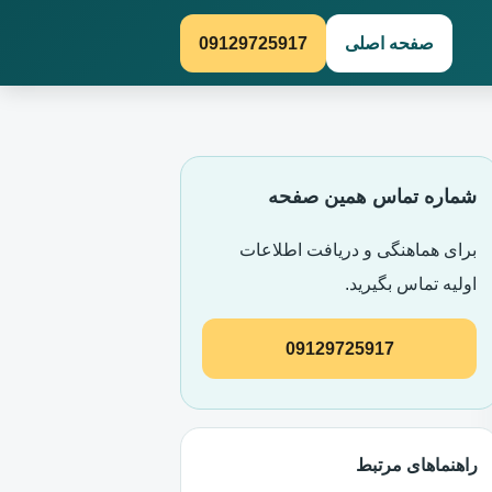
صفحه اصلی
09129725917
شماره تماس همین صفحه
برای هماهنگی و دریافت اطلاعات
اولیه تماس بگیرید.
09129725917
راهنماهای مرتبط