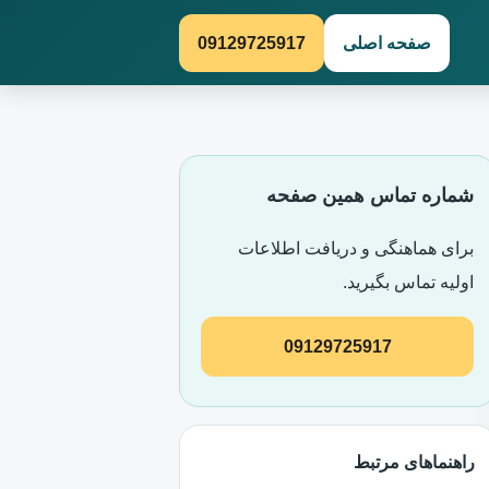
صفحه اصلی
09129725917
شماره تماس همین صفحه
برای هماهنگی و دریافت اطلاعات
اولیه تماس بگیرید.
09129725917
راهنماهای مرتبط