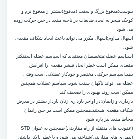
یبوست:مدفوع بزرگ و سفت (مدفوع)بیشتر از مدفوع نرم و
کوچک منجر به ایجاد ضایعات در ناحیه مقعد در حین حرکت روده
می شود.
اسهال مداوم:اسهال مکرر می تواند باعث ایجاد شکاف مقعدی
شود.
اسپاسم عضله:متخصصان معتقدند که اسپاسم عضله اسفنکتر
مقعدی ممکن است خطر ایجاد فیشر مقعدی را افزایش
دهد.اسپاسم حرکتی مختصر و خودکار عضلانی است،وقتی
عضله می تواند ناگهان سفت شود.اسپاسم عضلات همچنین
ممکن است روند بهبودی را تضعیف کند.
بارداری و زایمان:در اواخر بارداری زنان باردار بیشتر در معرض
شکاف مقعدی هستند.همچنین ممکن است در حین زایمان
مخاط مقعد نیز پاره شود
(عفونت های منتقله از راه مقاربتی)-همچنین به عنوان STD
(بیماری های مقاربتی)شناخته می شود و با خطر بالاتر داشتن