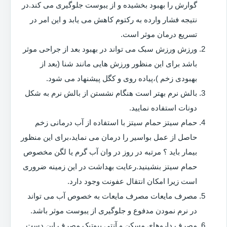
گوارش را بهبود بخشیده و از یبوست جلوگیری می کند.در
نتیجه فشار وارده به رکتوم کاهش می یابد و این امر در
تسریع درمان موثر است.
ورزش ورزش سبک می تواند در بهبود بعد از جراحی موثر
باشد برای این منظور ورزش هایی مانند شنا (بعد از
بهبودی زخم )،پیاده روی و کگل پیشنهاد می شود.
بالش نرم بهتر است هنگام نشستن از بالش نرم به شکل
دونات استفاده نمایید.
حمام سیتز حمام سیتز با استفاده از آب درمانی زخم
حاصل از عمل بواسیر را درمان می نماید،برای این منظور
بیمار باید ؟ مرتبه در روز در وان آب گرم یا لگن مخصوص
حمام سیتز بنشینید.رعایت بهداشت در این زمینه ضروری
است زیرا امکان انتقال عفونت وجود دارد.
مصرف مایعات مصرف مایعات به خصوص آب می تواند
در نرم نمودن مدفوع و جلوگیری از یبوست موثر باشد.
مصرف داروهای مسکن و آنتی بیوتیک مصرف این دست