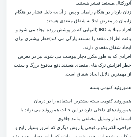
آنورکتال،مستعد فیشر هستند.
زنان باردار در هنگام زایمان و پس از آن،به دلیل فشار در هنگام
زایمان در معرض ابتلا به شقاق مقعدی هستند.
افراد مبتلا به IBD (التهابی که در پوشش روده ایجاد می شود و
بافت اطراف مقعد را مستعد پارگی می کند)خطر بیشتری برای
ایجاد شقاق مقعدی دارند.
افرادی که به طور مکرر دچار یبوست می شوند نیز در معرض
خطر افزایش ترک های مقعدی هستند.دفع مدفوع بزرگ و سفت
از مهمترین دلایل ایجاد شقاق است.
هموروئید کتومی بسته
هموروئید کتومی بسته بیشترین استفاده را در درمان
هموروئیدهای داخلی دارد،در این حالت هموروئید می تواند با
استفاده از وسایل مختلفی مانند چاقوی
جراحی،الکتروکوتر،قیچی یا روش دیگری که امروز بسیار رایج و
پرکاربرد شده لیزر هموروئید می باشد که با این وسایل هموروئید