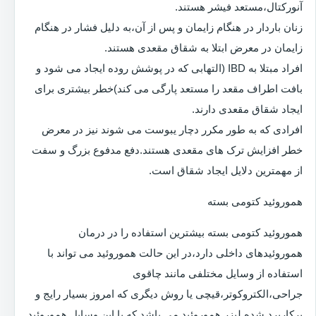
آنورکتال،مستعد فیشر هستند.
زنان باردار در هنگام زایمان و پس از آن،به دلیل فشار در هنگام
زایمان در معرض ابتلا به شقاق مقعدی هستند.
افراد مبتلا به IBD (التهابی که در پوشش روده ایجاد می شود و
بافت اطراف مقعد را مستعد پارگی می کند)خطر بیشتری برای
ایجاد شقاق مقعدی دارند.
افرادی که به طور مکرر دچار یبوست می شوند نیز در معرض
خطر افزایش ترک های مقعدی هستند.دفع مدفوع بزرگ و سفت
از مهمترین دلایل ایجاد شقاق است.
هموروئید کتومی بسته
هموروئید کتومی بسته بیشترین استفاده را در درمان
هموروئیدهای داخلی دارد،در این حالت هموروئید می تواند با
استفاده از وسایل مختلفی مانند چاقوی
جراحی،الکتروکوتر،قیچی یا روش دیگری که امروز بسیار رایج و
پرکاربرد شده لیزر هموروئید می باشد که با این وسایل هموروئید