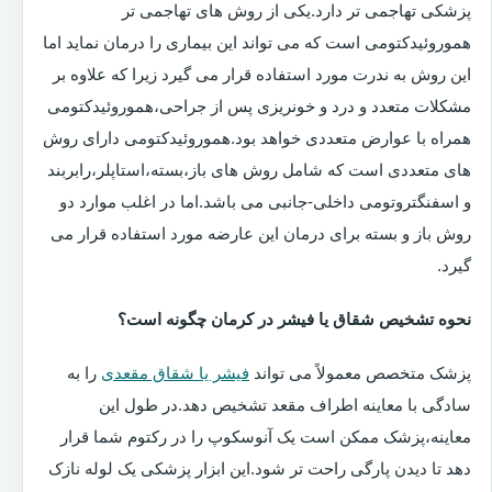
پزشکی تهاجمی تر دارد.یکی از روش های تهاجمی تر
هموروئیدکتومی است که می تواند این بیماری را درمان نماید اما
این روش به ندرت مورد استفاده قرار می گیرد زیرا که علاوه بر
مشکلات متعدد و درد و خونریزی پس از جراحی،هموروئیدکتومی
همراه با عوارض متعددی خواهد بود.هموروئیدکتومی دارای روش
های متعددی است که شامل روش های باز،بسته،استاپلر،رابربند
و اسفنگتروتومی داخلی-جانبی می باشد.اما در اغلب موارد دو
روش باز و بسته برای درمان این عارضه مورد استفاده قرار می
گیرد.
نحوه تشخیص شقاق یا فیشر در کرمان چگونه است؟
پزشک متخصص معمولاً می تواند
فیشر یا شقاق مقعدی
را به
سادگی با معاینه اطراف مقعد تشخیص دهد.در طول این
معاینه،پزشک ممکن است یک آنوسکوپ را در رکتوم شما قرار
دهد تا دیدن پارگی راحت تر شود.این ابزار پزشکی یک لوله نازک