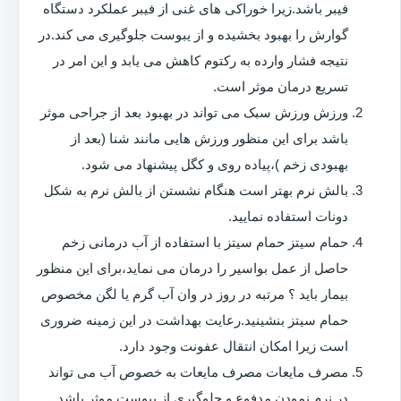
فیبر باشد.زیرا خوراکی های غنی از فیبر عملکرد دستگاه
گوارش را بهبود بخشیده و از یبوست جلوگیری می کند.در
نتیجه فشار وارده به رکتوم کاهش می یابد و این امر در
تسریع درمان موثر است.
ورزش ورزش سبک می تواند در بهبود بعد از جراحی موثر
باشد برای این منظور ورزش هایی مانند شنا (بعد از
بهبودی زخم )،پیاده روی و کگل پیشنهاد می شود.
بالش نرم بهتر است هنگام نشستن از بالش نرم به شکل
دونات استفاده نمایید.
حمام سیتز حمام سیتز با استفاده از آب درمانی زخم
حاصل از عمل بواسیر را درمان می نماید،برای این منظور
بیمار باید ؟ مرتبه در روز در وان آب گرم یا لگن مخصوص
حمام سیتز بنشینید.رعایت بهداشت در این زمینه ضروری
است زیرا امکان انتقال عفونت وجود دارد.
مصرف مایعات مصرف مایعات به خصوص آب می تواند
در نرم نمودن مدفوع و جلوگیری از یبوست موثر باشد.