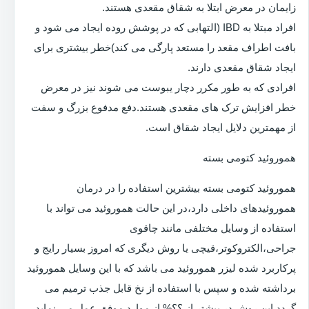
زایمان در معرض ابتلا به شقاق مقعدی هستند.
افراد مبتلا به IBD (التهابی که در پوشش روده ایجاد می شود و
بافت اطراف مقعد را مستعد پارگی می کند)خطر بیشتری برای
ایجاد شقاق مقعدی دارند.
افرادی که به طور مکرر دچار یبوست می شوند نیز در معرض
خطر افزایش ترک های مقعدی هستند.دفع مدفوع بزرگ و سفت
از مهمترین دلایل ایجاد شقاق است.
هموروئید کتومی بسته
هموروئید کتومی بسته بیشترین استفاده را در درمان
هموروئیدهای داخلی دارد،در این حالت هموروئید می تواند با
استفاده از وسایل مختلفی مانند چاقوی
جراحی،الکتروکوتر،قیچی یا روش دیگری که امروز بسیار رایج و
پرکاربرد شده لیزر هموروئید می باشد که با این وسایل هموروئید
برداشته شده و سپس با استفاده از نخ قابل جذب ترمیم می
گردد.این روش در بیشتر از ؟؟% از موارد موفق عمل می نماید.