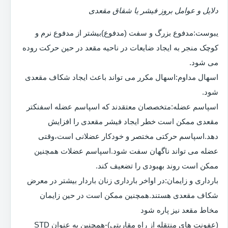
دلایل و عوامل بروز فیشر یا شقاق مقعدی
یبوست:مدفوع بزرگ و سفت (مدفوع)بیشتر از مدفوع نرم و
کوچک منجر به ایجاد ضایعات در ناحیه مقعد در حین حرکت روده
می شود.
اسهال مداوم:اسهال مکرر می تواند باعث ایجاد شکاف مقعدی
شود.
اسپاسم عضله:متخصصان معتقدند که اسپاسم عضله اسفنکتر
مقعدی ممکن است خطر ایجاد فیشر مقعدی را افزایش
دهد.اسپاسم حرکتی مختصر و خودکار عضلانی است،وقتی
عضله می تواند ناگهان سفت شود.اسپاسم عضلات همچنین
ممکن است روند بهبودی را تضعیف کند.
بارداری و زایمان:در اواخر بارداری زنان باردار بیشتر در معرض
شکاف مقعدی هستند.همچنین ممکن است در حین زایمان
مخاط مقعد نیز پاره شود
(عفونت های منتقله از راه مقاربتی)-همچنین به عنوان STD