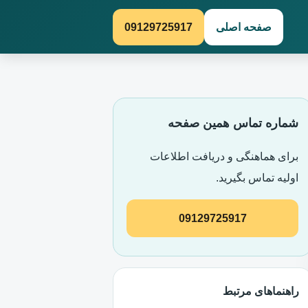
صفحه اصلی
09129725917
شماره تماس همین صفحه
برای هماهنگی و دریافت اطلاعات
اولیه تماس بگیرید.
09129725917
راهنماهای مرتبط