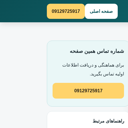
صفحه اصلی
09129725917
شماره تماس همین صفحه
برای هماهنگی و دریافت اطلاعات
اولیه تماس بگیرید.
09129725917
راهنماهای مرتبط