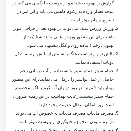
گوارش را بهبود بخشیده و از یبوست جلوگیری می کند.در
نتیجه فشار وارده به رکتوم کاهش می یابد و این امر در
تسریع درمان موثر است.
ورزش ورزش سبک می تواند در بهبود بعد از جراحی موثر
باشد برای این منظور ورزش هایی مانند شنا (بعد از
بهبودی زخم )،پیاده روی و کگل پیشنهاد می شود.
بالش نرم بهتر است هنگام نشستن از بالش نرم به شکل
دونات استفاده نمایید.
حمام سیتز حمام سیتز با استفاده از آب درمانی زخم
حاصل از عمل بواسیر را درمان می نماید،برای این منظور
بیمار باید ؟ مرتبه در روز در وان آب گرم یا لگن مخصوص
حمام سیتز بنشینید.رعایت بهداشت در این زمینه ضروری
است زیرا امکان انتقال عفونت وجود دارد.
مصرف مایعات مصرف مایعات به خصوص آب می تواند
در نرم نمودن مدفوع و جلوگیری از یبوست موثر باشد.
مصرف داروهای مسکن و آنتی بیوتیک مصرف این دست