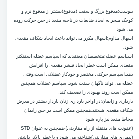
یبوست:مدفوع بزرگ و سفت (مدفوع)بیشتر از مدفوع نرم و
کوچک منجر به ایجاد ضایعات در ناحیه مقعد در حین حرکت روده
می شود.
اسهال مداوم:اسهال مکرر می تواند باعث ایجاد شکاف مقعدی
شود.
اسپاسم عضله:متخصصان معتقدند که اسپاسم عضله اسفنکتر
مقعدی ممکن است خطر ایجاد فیشر مقعدی را افزایش
دهد.اسپاسم حرکتی مختصر و خودکار عضلانی است،وقتی
عضله می تواند ناگهان سفت شود.اسپاسم عضلات همچنین
ممکن است روند بهبودی را تضعیف کند.
بارداری و زایمان:در اواخر بارداری زنان باردار بیشتر در معرض
شکاف مقعدی هستند.همچنین ممکن است در حین زایمان
مخاط مقعد نیز پاره شود
(عفونت های منتقله از راه مقاربتی)-همچنین به عنوان STD
(بیماری های مقاربتی)شناخته می شود و با خطر بالاتر داشتن