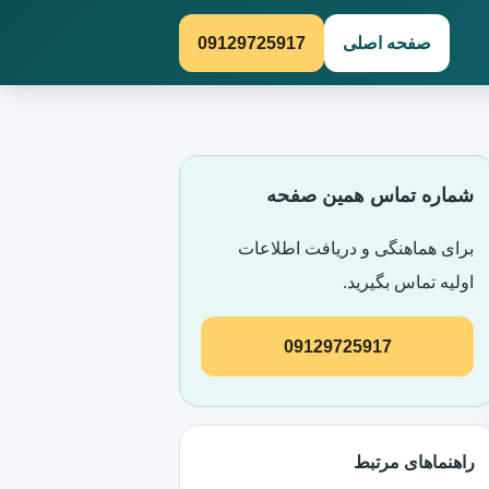
صفحه اصلی
09129725917
شماره تماس همین صفحه
برای هماهنگی و دریافت اطلاعات
اولیه تماس بگیرید.
09129725917
راهنماهای مرتبط