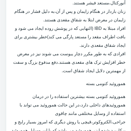
آنورکتال،مستعد فیشر هستند.
زنان باردار در هنگام زایمان و پس از آن،به دلیل فشار در هنگام
زایمان در معرض ابتلا به شقاق مقعدی هستند.
افراد مبتلا به IBD (التهابی که در پوشش روده ایجاد می شود و
بافت اطراف مقعد را مستعد پارگی می کند)خطر بیشتری برای
ایجاد شقاق مقعدی دارند.
افرادی که به طور مکرر دچار یبوست می شوند نیز در معرض
خطر افزایش ترک های مقعدی هستند.دفع مدفوع بزرگ و سفت
از مهمترین دلایل ایجاد شقاق است.
هموروئید کتومی بسته
هموروئید کتومی بسته بیشترین استفاده را در درمان
هموروئیدهای داخلی دارد،در این حالت هموروئید می تواند با
استفاده از وسایل مختلفی مانند چاقوی
جراحی،الکتروکوتر،قیچی یا روش دیگری که امروز بسیار رایج و
پرکاربرد شده لیزر هموروئید می باشد که با این وسایل هموروئید