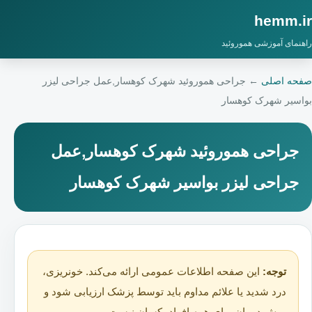
hemm.ir
راهنمای آموزشی هموروئید
صفحه اصلی
←
جراحی هموروئید شهرک کوهسار,عمل جراحی لیزر
بواسیر شهرک کوهسار
جراحی هموروئید شهرک کوهسار,عمل
جراحی لیزر بواسیر شهرک کوهسار
توجه:
این صفحه اطلاعات عمومی ارائه می‌کند. خونریزی،
درد شدید یا علائم مداوم باید توسط پزشک ارزیابی شود و
روش درمان برای همه افراد یکسان نیست.