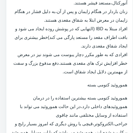
آنورکتال،مستعد فیشر هستند.
زنان باردار در هنگام زایمان و پس از آن،به دلیل فشار در هنگام
زایمان در معرض ابتلا به شقاق مقعدی هستند.
افراد مبتلا به IBD (التهابی که در پوشش روده ایجاد می شود و
بافت اطراف مقعد را مستعد پارگی می کند)خطر بیشتری برای
ایجاد شقاق مقعدی دارند.
افرادی که به طور مکرر دچار یبوست می شوند نیز در معرض
خطر افزایش ترک های مقعدی هستند.دفع مدفوع بزرگ و سفت
از مهمترین دلایل ایجاد شقاق است.
هموروئید کتومی بسته
هموروئید کتومی بسته بیشترین استفاده را در درمان
هموروئیدهای داخلی دارد،در این حالت هموروئید می تواند با
استفاده از وسایل مختلفی مانند چاقوی
جراحی،الکتروکوتر،قیچی یا روش دیگری که امروز بسیار رایج و
پرکاربرد شده لیزر هموروئید می باشد که با این وسایل هموروئید