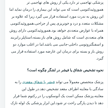
پزشکی تهاجمی تر دارد.یکی از روش های تهاجمی تر
هموروئیدکتومی است که می تواند این بیماری را درمان نماید اما
این روش به ندرت مورد استفاده قرار می گیرد زیرا که علاوه بر
مشکلات متعدد و درد و خونریزی پس از جراحی،هموروئیدکتومی
همراه با عوارض متعددی خواهد بود.هموروئیدکتومی دارای روش
های متعددی است که شامل روش های باز،بسته،استاپلر،رابربند
و اسفنگتروتومی داخلی-جانبی می باشد.اما در اغلب موارد دو
روش باز و بسته برای درمان این عارضه مورد استفاده قرار می
گیرد.
نحوه تشخیص شقاق یا فیشر در لشگر چگونه است؟
پزشک متخصص معمولاً می تواند
فیشر یا شقاق مقعدی
را به
سادگی با معاینه اطراف مقعد تشخیص دهد.در طول این
معاینه،پزشک ممکن است یک آنوسکوپ را در رکتوم شما قرار
دهد تا دیدن پارگی راحت تر شود.این ابزار پزشکی یک لوله نازک