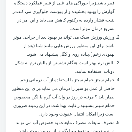
فیبر باشد.زیرا خوراکی های غنی از فیبر عملکرد دستگاه
گوارش را بهبود بخشیده و از یبوست جلوگیری می کند.در
نتیجه فشار وارده به رکتوم کاهش می یابد و این امر در
تسریع درمان موثر است.
ورزش ورزش سبک می تواند در بهبود بعد از جراحی موثر
باشد برای این منظور ورزش هایی مانند شنا (بعد از
بهبودی زخم )،پیاده روی و کگل پیشنهاد می شود.
بالش نرم بهتر است هنگام نشستن از بالش نرم به شکل
دونات استفاده نمایید.
حمام سیتز حمام سیتز با استفاده از آب درمانی زخم
حاصل از عمل بواسیر را درمان می نماید،برای این منظور
بیمار باید ؟ مرتبه در روز در وان آب گرم یا لگن مخصوص
حمام سیتز بنشینید.رعایت بهداشت در این زمینه ضروری
است زیرا امکان انتقال عفونت وجود دارد.
مصرف مایعات مصرف مایعات به خصوص آب می تواند
در نرم نمودن مدفوع و جلوگیری از یبوست موثر باشد.