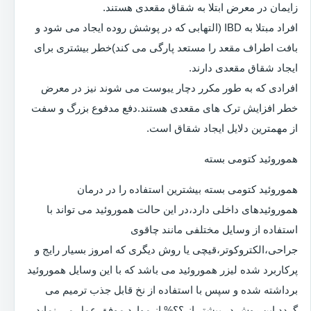
زایمان در معرض ابتلا به شقاق مقعدی هستند.
افراد مبتلا به IBD (التهابی که در پوشش روده ایجاد می شود و
بافت اطراف مقعد را مستعد پارگی می کند)خطر بیشتری برای
ایجاد شقاق مقعدی دارند.
افرادی که به طور مکرر دچار یبوست می شوند نیز در معرض
خطر افزایش ترک های مقعدی هستند.دفع مدفوع بزرگ و سفت
از مهمترین دلایل ایجاد شقاق است.
هموروئید کتومی بسته
هموروئید کتومی بسته بیشترین استفاده را در درمان
هموروئیدهای داخلی دارد،در این حالت هموروئید می تواند با
استفاده از وسایل مختلفی مانند چاقوی
جراحی،الکتروکوتر،قیچی یا روش دیگری که امروز بسیار رایج و
پرکاربرد شده لیزر هموروئید می باشد که با این وسایل هموروئید
برداشته شده و سپس با استفاده از نخ قابل جذب ترمیم می
گردد.این روش در بیشتر از ؟؟% از موارد موفق عمل می نماید.