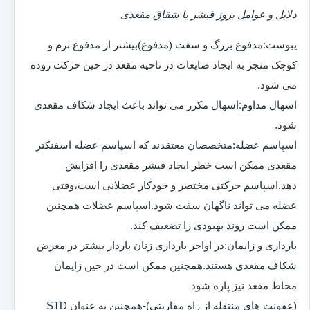
دلایل و عوامل بروز فیشر یا شقاق مقعدی
یبوست:مدفوع بزرگ و سفت (مدفوع)بیشتر از مدفوع نرم و
کوچک منجر به ایجاد ضایعات در ناحیه مقعد در حین حرکت روده
می شود.
اسهال مداوم:اسهال مکرر می تواند باعث ایجاد شکاف مقعدی
شود.
اسپاسم عضله:متخصصان معتقدند که اسپاسم عضله اسفنکتر
مقعدی ممکن است خطر ایجاد فیشر مقعدی را افزایش
دهد.اسپاسم حرکتی مختصر و خودکار عضلانی است،وقتی
عضله می تواند ناگهان سفت شود.اسپاسم عضلات همچنین
ممکن است روند بهبودی را تضعیف کند.
بارداری و زایمان:در اواخر بارداری زنان باردار بیشتر در معرض
شکاف مقعدی هستند.همچنین ممکن است در حین زایمان
مخاط مقعد نیز پاره شود
(عفونت های منتقله از راه مقاربتی)-همچنین به عنوان STD