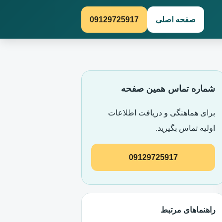
صفحه اصلی
09129725917
شماره تماس همین صفحه
برای هماهنگی و دریافت اطلاعات
اولیه تماس بگیرید.
09129725917
راهنماهای مرتبط