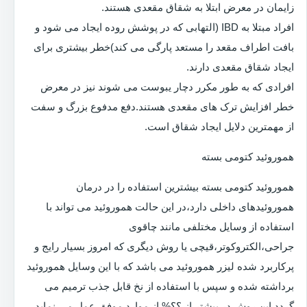
زایمان در معرض ابتلا به شقاق مقعدی هستند.
افراد مبتلا به IBD (التهابی که در پوشش روده ایجاد می شود و
بافت اطراف مقعد را مستعد پارگی می کند)خطر بیشتری برای
ایجاد شقاق مقعدی دارند.
افرادی که به طور مکرر دچار یبوست می شوند نیز در معرض
خطر افزایش ترک های مقعدی هستند.دفع مدفوع بزرگ و سفت
از مهمترین دلایل ایجاد شقاق است.
هموروئید کتومی بسته
هموروئید کتومی بسته بیشترین استفاده را در درمان
هموروئیدهای داخلی دارد،در این حالت هموروئید می تواند با
استفاده از وسایل مختلفی مانند چاقوی
جراحی،الکتروکوتر،قیچی یا روش دیگری که امروز بسیار رایج و
پرکاربرد شده لیزر هموروئید می باشد که با این وسایل هموروئید
برداشته شده و سپس با استفاده از نخ قابل جذب ترمیم می
گردد.این روش در بیشتر از ؟؟% از موارد موفق عمل می نماید.