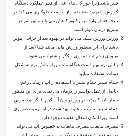
فیبر باشد.زیرا خوراکی های غنی از فیبر عملکرد دستگاه
گوارش را بهبود بخشیده و از یبوست جلوگیری می کند.در
نتیجه فشار وارده به رکتوم کاهش می یابد و این امر در
تسریع درمان موثر است.
ورزش ورزش سبک می تواند در بهبود بعد از جراحی موثر
باشد برای این منظور ورزش هایی مانند شنا (بعد از
بهبودی زخم )،پیاده روی و کگل پیشنهاد می شود.
بالش نرم بهتر است هنگام نشستن از بالش نرم به شکل
دونات استفاده نمایید.
حمام سیتز حمام سیتز با استفاده از آب درمانی زخم
حاصل از عمل بواسیر را درمان می نماید،برای این منظور
بیمار باید ؟ مرتبه در روز در وان آب گرم یا لگن مخصوص
حمام سیتز بنشینید.رعایت بهداشت در این زمینه ضروری
است زیرا امکان انتقال عفونت وجود دارد.
مصرف مایعات مصرف مایعات به خصوص آب می تواند
در نرم نمودن مدفوع و جلوگیری از یبوست موثر باشد.