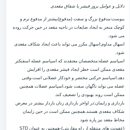
دلایل و عوامل بروز فیشر یا شقاق مقعدی
یبوست:مدفوع بزرگ و سفت (مدفوع)بیشتر از مدفوع نرم و
کوچک منجر به ایجاد ضایعات در ناحیه مقعد در حین حرکت روده
می شود.
اسهال مداوم:اسهال مکرر می تواند باعث ایجاد شکاف مقعدی
شود.
اسپاسم عضله:متخصصان معتقدند که اسپاسم عضله اسفنکتر
مقعدی ممکن است خطر ایجاد فیشر مقعدی را افزایش
دهد.اسپاسم حرکتی مختصر و خودکار عضلانی است،وقتی
عضله می تواند ناگهان سفت شود.اسپاسم عضلات همچنین
ممکن است روند بهبودی را تضعیف کند.
بارداری و زایمان:در اواخر بارداری زنان باردار بیشتر در معرض
شکاف مقعدی هستند.همچنین ممکن است در حین زایمان
مخاط مقعد نیز پاره شود
(عفونت های منتقله از راه مقاربتی)-همچنین به عنوان STD