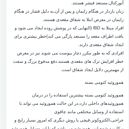
آنورکتال،مستعد فیشر هستند.
زنان باردار در هنگام زایمان و پس از آن،به دلیل فشار در هنگام
زایمان در معرض ابتلا به شقاق مقعدی هستند.
افراد مبتلا به IBD (التهابی که در پوشش روده ایجاد می شود و
بافت اطراف مقعد را مستعد پارگی می کند)خطر بیشتری برای
ایجاد شقاق مقعدی دارند.
افرادی که به طور مکرر دچار یبوست می شوند نیز در معرض
خطر افزایش ترک های مقعدی هستند.دفع مدفوع بزرگ و سفت
از مهمترین دلایل ایجاد شقاق است.
هموروئید کتومی بسته
هموروئید کتومی بسته بیشترین استفاده را در درمان
هموروئیدهای داخلی دارد،در این حالت هموروئید می تواند با
استفاده از وسایل مختلفی مانند چاقوی
جراحی،الکتروکوتر،قیچی یا روش دیگری که امروز بسیار رایج و
پرکاربرد شده لیزر هموروئید می باشد که با این وسایل هموروئید