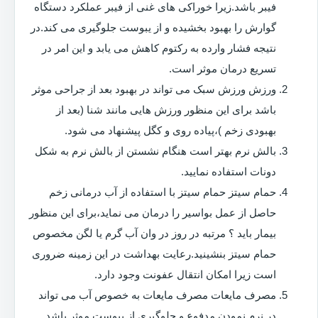
فیبر باشد.زیرا خوراکی های غنی از فیبر عملکرد دستگاه
گوارش را بهبود بخشیده و از یبوست جلوگیری می کند.در
نتیجه فشار وارده به رکتوم کاهش می یابد و این امر در
تسریع درمان موثر است.
ورزش ورزش سبک می تواند در بهبود بعد از جراحی موثر
باشد برای این منظور ورزش هایی مانند شنا (بعد از
بهبودی زخم )،پیاده روی و کگل پیشنهاد می شود.
بالش نرم بهتر است هنگام نشستن از بالش نرم به شکل
دونات استفاده نمایید.
حمام سیتز حمام سیتز با استفاده از آب درمانی زخم
حاصل از عمل بواسیر را درمان می نماید،برای این منظور
بیمار باید ؟ مرتبه در روز در وان آب گرم یا لگن مخصوص
حمام سیتز بنشینید.رعایت بهداشت در این زمینه ضروری
است زیرا امکان انتقال عفونت وجود دارد.
مصرف مایعات مصرف مایعات به خصوص آب می تواند
در نرم نمودن مدفوع و جلوگیری از یبوست موثر باشد.