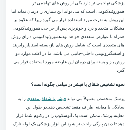
پزشکی تهاجمی تر دارد.یکی از روش های تهاجمی تر
هموروئیدکتومی است که می تواند این بیماری را درمان نماید اما
این روش به ندرت مورد استفاده قرار می گیرد زیرا که علاوه بر
مشکلات متعدد و درد و خونریزی پس از جراحی،هموروئیدکتومی
همراه با عوارض متعددی خواهد بود.هموروئیدکتومی دارای روش
های متعددی است که شامل روش های باز،بسته،استاپلر،رابربند
و اسفنگتروتومی داخلی-جانبی می باشد.اما در اغلب موارد دو
روش باز و بسته برای درمان این عارضه مورد استفاده قرار می
گیرد.
نحوه تشخیص شقاق یا فیشر در میامی چگونه است؟
پزشک متخصص معمولاً می تواند
فیشر یا شقاق مقعدی
را به
سادگی با معاینه اطراف مقعد تشخیص دهد.در طول این
معاینه،پزشک ممکن است یک آنوسکوپ را در رکتوم شما قرار
دهد تا دیدن پارگی راحت تر شود.این ابزار پزشکی یک لوله نازک