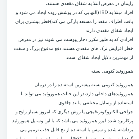
زایمان در معرض ابتلا به شقاق مقعدی هستند.
افراد مبتلا به IBD (التهابی که در پوشش روده ایجاد می شود و
بافت اطراف مقعد را مستعد پارگی می کند)خطر بیشتری برای
ایجاد شقاق مقعدی دارند.
افرادی که به طور مکرر دچار یبوست می شوند نیز در معرض
خطر افزایش ترک های مقعدی هستند.دفع مدفوع بزرگ و سفت
از مهمترین دلایل ایجاد شقاق است.
هموروئید کتومی بسته
هموروئید کتومی بسته بیشترین استفاده را در درمان
هموروئیدهای داخلی دارد،در این حالت هموروئید می تواند با
استفاده از وسایل مختلفی مانند چاقوی
جراحی،الکتروکوتر،قیچی یا روش دیگری که امروز بسیار رایج و
پرکاربرد شده لیزر هموروئید می باشد که با این وسایل هموروئید
برداشته شده و سپس با استفاده از نخ قابل جذب ترمیم می
گردد.این روش در بیشتر از ؟؟% از موارد موفق عمل می نماید.