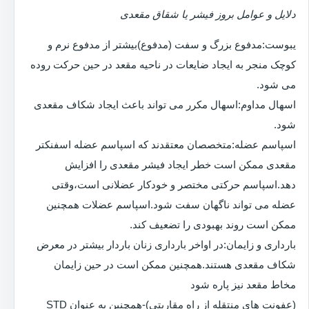
دلایل و عوامل بروز فیشر یا شقاق مقعدی
یبوست:مدفوع بزرگ و سفت (مدفوع)بیشتر از مدفوع نرم و
کوچک منجر به ایجاد ضایعات در ناحیه مقعد در حین حرکت روده
می شود.
اسهال مداوم:اسهال مکرر می تواند باعث ایجاد شکاف مقعدی
شود.
اسپاسم عضله:متخصصان معتقدند که اسپاسم عضله اسفنکتر
مقعدی ممکن است خطر ایجاد فیشر مقعدی را افزایش
دهد.اسپاسم حرکتی مختصر و خودکار عضلانی است،وقتی
عضله می تواند ناگهان سفت شود.اسپاسم عضلات همچنین
ممکن است روند بهبودی را تضعیف کند.
بارداری و زایمان:در اواخر بارداری زنان باردار بیشتر در معرض
شکاف مقعدی هستند.همچنین ممکن است در حین زایمان
مخاط مقعد نیز پاره شود
(عفونت های منتقله از راه مقاربتی)-همچنین به عنوان STD