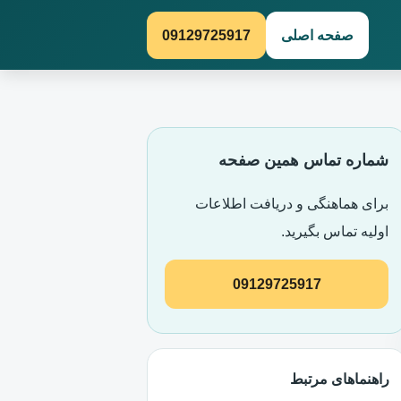
صفحه اصلی
09129725917
شماره تماس همین صفحه
برای هماهنگی و دریافت اطلاعات
اولیه تماس بگیرید.
09129725917
راهنماهای مرتبط