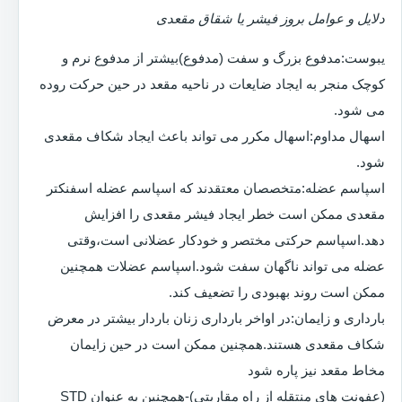
دلایل و عوامل بروز فیشر یا شقاق مقعدی
یبوست:مدفوع بزرگ و سفت (مدفوع)بیشتر از مدفوع نرم و
کوچک منجر به ایجاد ضایعات در ناحیه مقعد در حین حرکت روده
می شود.
اسهال مداوم:اسهال مکرر می تواند باعث ایجاد شکاف مقعدی
شود.
اسپاسم عضله:متخصصان معتقدند که اسپاسم عضله اسفنکتر
مقعدی ممکن است خطر ایجاد فیشر مقعدی را افزایش
دهد.اسپاسم حرکتی مختصر و خودکار عضلانی است،وقتی
عضله می تواند ناگهان سفت شود.اسپاسم عضلات همچنین
ممکن است روند بهبودی را تضعیف کند.
بارداری و زایمان:در اواخر بارداری زنان باردار بیشتر در معرض
شکاف مقعدی هستند.همچنین ممکن است در حین زایمان
مخاط مقعد نیز پاره شود
(عفونت های منتقله از راه مقاربتی)-همچنین به عنوان STD