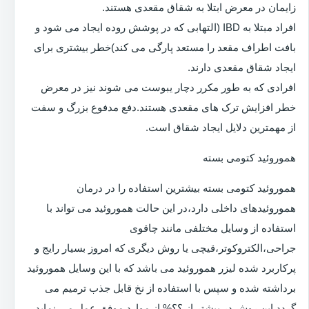
زایمان در معرض ابتلا به شقاق مقعدی هستند.
افراد مبتلا به IBD (التهابی که در پوشش روده ایجاد می شود و
بافت اطراف مقعد را مستعد پارگی می کند)خطر بیشتری برای
ایجاد شقاق مقعدی دارند.
افرادی که به طور مکرر دچار یبوست می شوند نیز در معرض
خطر افزایش ترک های مقعدی هستند.دفع مدفوع بزرگ و سفت
از مهمترین دلایل ایجاد شقاق است.
هموروئید کتومی بسته
هموروئید کتومی بسته بیشترین استفاده را در درمان
هموروئیدهای داخلی دارد،در این حالت هموروئید می تواند با
استفاده از وسایل مختلفی مانند چاقوی
جراحی،الکتروکوتر،قیچی یا روش دیگری که امروز بسیار رایج و
پرکاربرد شده لیزر هموروئید می باشد که با این وسایل هموروئید
برداشته شده و سپس با استفاده از نخ قابل جذب ترمیم می
گردد.این روش در بیشتر از ؟؟% از موارد موفق عمل می نماید.