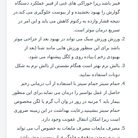
فیبر باشد.زیرا خوراکی های غنی از فیبر عملکرد دستگاه
گوارش را بهبود بخشیده و از یبوست جلوگیری می کند.در
نتیجه فشار وارده به رکتوم کاهش می یابد و این امر در
تسریع درمان موثر است.
ورزش ورزش سبک می تواند در بهبود بعد از جراحی موثر
باشد برای این منظور ورزش هایی مانند شنا (بعد از
بهبودی زخم )،پیاده روی و کگل پیشنهاد می شود.
بالش نرم بهتر است هنگام نشستن از بالش نرم به شکل
دونات استفاده نمایید.
حمام سیتز حمام سیتز با استفاده از آب درمانی زخم
حاصل از عمل بواسیر را درمان می نماید،برای این منظور
بیمار باید ؟ مرتبه در روز در وان آب گرم یا لگن مخصوص
حمام سیتز بنشینید.رعایت بهداشت در این زمینه ضروری
است زیرا امکان انتقال عفونت وجود دارد.
مصرف مایعات مصرف مایعات به خصوص آب می تواند
در نرم نمودن مدفوع و جلوگیری از یبوست موثر باشد.