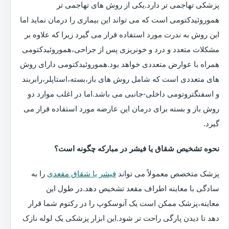
پزشکی تهاجمی تر دارد.یکی از روش های تهاجمی تر
هموروئیدکتومی است که می تواند این بیماری را درمان نماید اما
این روش به ندرت مورد استفاده قرار می گیرد زیرا که علاوه بر
مشکلات متعدد و درد و خونریزی پس از جراحی،هموروئیدکتومی
همراه با عوارض متعددی خواهد بود.هموروئیدکتومی دارای روش
های متعددی است که شامل روش های باز،بسته،استاپلر،رابربند
و اسفنگتروتومی داخلی-جانبی می باشد.اما در اغلب موارد دو
روش باز و بسته برای درمان این عارضه مورد استفاده قرار می
گیرد.
نحوه تشخیص شقاق یا فیشر در مبارکه چگونه است؟
پزشک متخصص معمولاً می تواند
فیشر یا شقاق مقعدی
را به
سادگی با معاینه اطراف مقعد تشخیص دهد.در طول این
معاینه،پزشک ممکن است یک آنوسکوپ را در رکتوم شما قرار
دهد تا دیدن پارگی راحت تر شود.این ابزار پزشکی یک لوله نازک