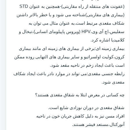
(عفونت های منتقله از راه مقاربتی)-همچنین به عنوان STD
(بیماری های مقاربتی)شناخته می شود و با خطر بالاتر داشتن
شکاف مقعدی مرتبط است.به عنوان مثال می توان به
سفلیس،اچ آی وی،HPV (ویروس پاپیلومای انسانی)،تبخال و
کلامیدیا اشاره کرد.
بیماری زمینه ای:برخی از بیماری های زمینه ای مانند بیماری
کرون،کولیت اولسراتیو و سایر بیماری های التهابی روده ممکن
است باعث ایجاد زخم در ناحیه مقعد شود.
رابطه جنسی مقعدی:می تواند در موارد نادر باعث ایجاد شکاف
مقعدی شود.
چه کسانی در معرض ابتلا به شقاق مقعدی هستند؟
شقاق مقعدی در دوران نوزادی شایع است.
افراد مسن نیز به دلیل کاهش جریان خون در ناحیه
آنورکتال،مستعد فیشر هستند.