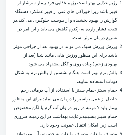
رژیم غذایی بهتر است رژیم غذایی فرد بیمار سرشار از
فیبر باشد.زیرا خوراکی های غنی از فیبر عملکرد دستگاه
گوارش را بهبود بخشیده و از یبوست جلوگیری می کند.در
نتیجه فشار وارده به رکتوم کاهش می یابد و این امر در
تسریع درمان موثر است.
ورزش ورزش سبک می تواند در بهبود بعد از جراحی موثر
باشد برای این منظور ورزش هایی مانند شنا (بعد از
بهبودی زخم )،پیاده روی و کگل پیشنهاد می شود.
بالش نرم بهتر است هنگام نشستن از بالش نرم به شکل
دونات استفاده نمایید.
حمام سیتز حمام سیتز با استفاده از آب درمانی زخم
حاصل از عمل بواسیر را درمان می نماید،برای این منظور
بیمار باید ؟ مرتبه در روز در وان آب گرم یا لگن مخصوص
حمام سیتز بنشینید.رعایت بهداشت در این زمینه ضروری
است زیرا امکان انتقال عفونت وجود دارد.
مصرف مایعات مصرف مایعات به خصوص آب می تواند